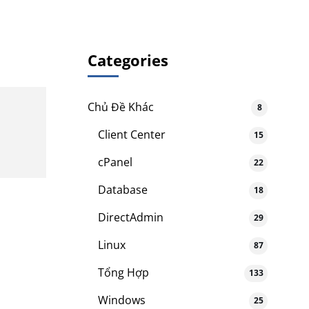
Categories
Chủ Đề Khác
8
Client Center
15
cPanel
22
Database
18
DirectAdmin
29
Linux
87
Tổng Hợp
133
Windows
25