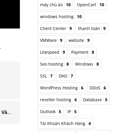
máy chủ ảo
10
OpenCart
10
windows hosting
10
Client Center
9
thanh toán
9
VMWare
9
website
9
.
Litespeed
9
Payment
8
Seo hosting
8
Windows
8
SSL
7
DNS
7
WordPress Hosting
6
DDoS
6
reseller hosting
6
Database
5
Outlook
5
IP
5
Hướng Dẫn Thêm Tài Khoản Email Tên Miền Vào Gmail
Tài Khoản Khách Hàng
4