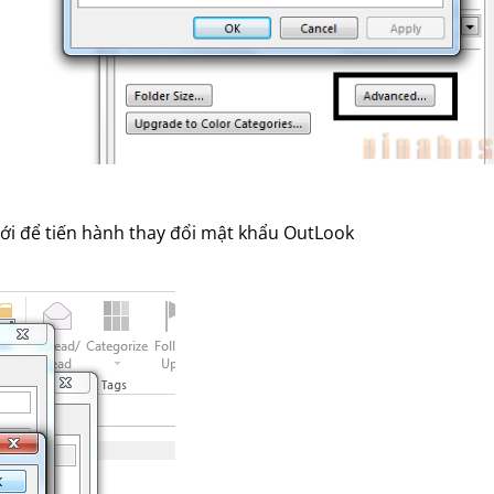
ới để tiến hành thay đổi mật khẩu OutLook