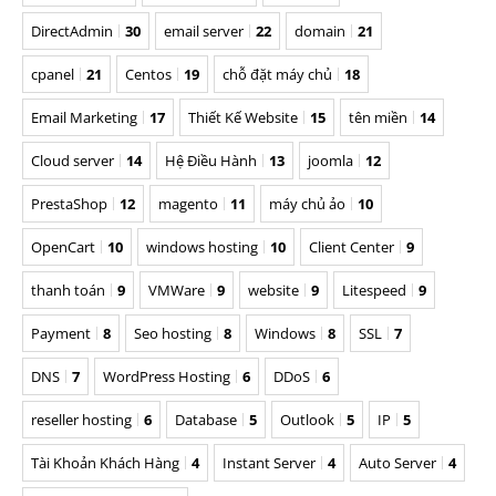
DirectAdmin
30
email server
22
domain
21
cpanel
21
Centos
19
chỗ đặt máy chủ
18
Email Marketing
17
Thiết Kế Website
15
tên miền
14
Cloud server
14
Hệ Điều Hành
13
joomla
12
PrestaShop
12
magento
11
máy chủ ảo
10
OpenCart
10
windows hosting
10
Client Center
9
thanh toán
9
VMWare
9
website
9
Litespeed
9
Payment
8
Seo hosting
8
Windows
8
SSL
7
DNS
7
WordPress Hosting
6
DDoS
6
reseller hosting
6
Database
5
Outlook
5
IP
5
Tài Khoản Khách Hàng
4
Instant Server
4
Auto Server
4