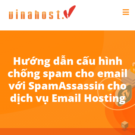
Hướng dẫn cấu hình
chống spam cho email
với SpamAssassin cho
dịch vụ Email Hosting