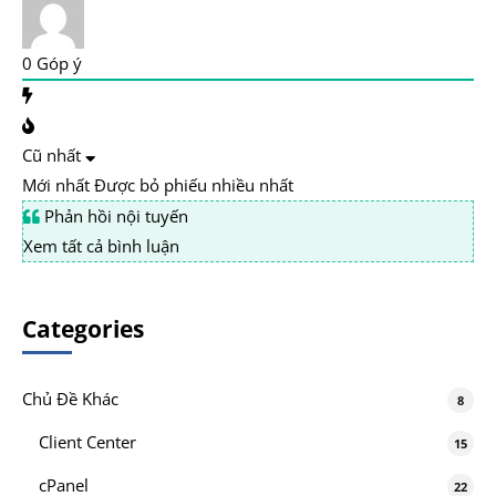
0
Góp ý
Cũ nhất
Mới nhất
Được bỏ phiếu nhiều nhất
Phản hồi nội tuyến
Xem tất cả bình luận
Categories
Chủ Đề Khác
8
Client Center
15
cPanel
22