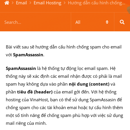
Email
Email Hosting
Hướng dẫn cấu hình chống spam cho email với SpamAssassin cho dịch vụ Email Hosting
Bài viết sau sẽ hướng dẫn cấu hình chống spam cho email
với
SpamAssassin
.
SpamAssassin
là hệ thống tự động lọc email spam. Hệ
thống này sẽ xác định các email nhận được có phải là mail
spam hay không dựa vào phần
n
ội dung (content)
và
phần
tiêu đề (header)
của email gởi đến. Với hệ thống
hosting của VinaHost, bạn có thể sử dụng SpamAssasin để
chống spam cho các tài khoản emai hoặc tự cấu hình thêm
một số tính năng để chống spam phù hợp với việc sử dụng
mail riêng của mình.