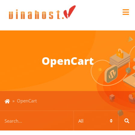
OpenCart
»
OpenCart