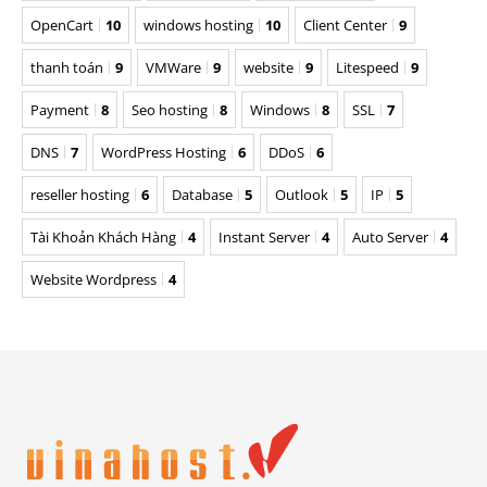
OpenCart
10
windows hosting
10
Client Center
9
thanh toán
9
VMWare
9
website
9
Litespeed
9
Payment
8
Seo hosting
8
Windows
8
SSL
7
DNS
7
WordPress Hosting
6
DDoS
6
reseller hosting
6
Database
5
Outlook
5
IP
5
Tài Khoản Khách Hàng
4
Instant Server
4
Auto Server
4
Website Wordpress
4