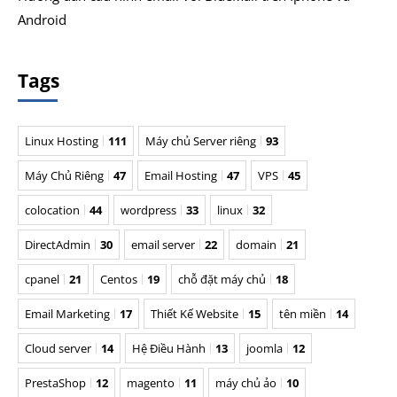
Android
Tags
Linux Hosting
111
Máy chủ Server riêng
93
Máy Chủ Riêng
47
Email Hosting
47
VPS
45
colocation
44
wordpress
33
linux
32
DirectAdmin
30
email server
22
domain
21
cpanel
21
Centos
19
chỗ đặt máy chủ
18
Email Marketing
17
Thiết Kế Website
15
tên miền
14
Cloud server
14
Hệ Điều Hành
13
joomla
12
PrestaShop
12
magento
11
máy chủ ảo
10