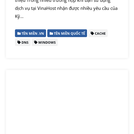
thiệu Trong nhiều trường hợp khi bạn sử dụng
dịch vụ tại VinaHost nhận được nhiều yêu cầu của
Kỹ…
TÊN MIỀN .VN
TÊN MIỀN QUỐC TẾ
CACHE
DNS
WINDOWS