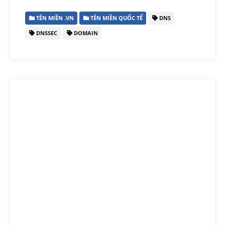
TÊN MIỀN .VN
TÊN MIỀN QUỐC TẾ
DNS
DNSSEC
DOMAIN