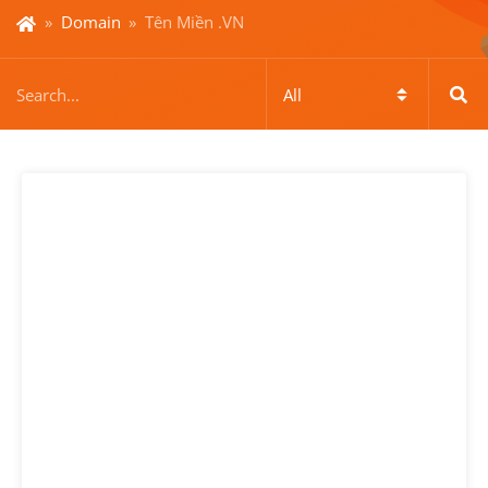
»
Domain
»
Tên Miền .VN