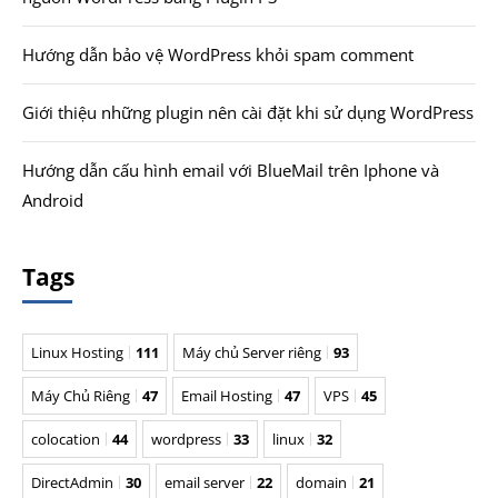
Hướng dẫn bảo vệ WordPress khỏi spam comment
Giới thiệu những plugin nên cài đặt khi sử dụng WordPress
Hướng dẫn cấu hình email với BlueMail trên Iphone và
Android
Tags
Linux Hosting
111
Máy chủ Server riêng
93
Máy Chủ Riêng
47
Email Hosting
47
VPS
45
colocation
44
wordpress
33
linux
32
DirectAdmin
30
email server
22
domain
21