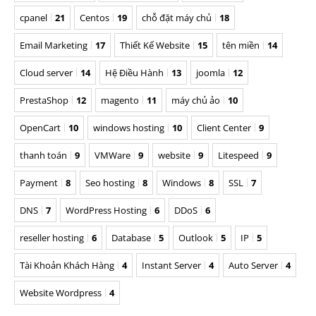
cpanel
21
Centos
19
chỗ đặt máy chủ
18
Email Marketing
17
Thiết Kế Website
15
tên miền
14
Cloud server
14
Hệ Điều Hành
13
joomla
12
PrestaShop
12
magento
11
máy chủ ảo
10
OpenCart
10
windows hosting
10
Client Center
9
thanh toán
9
VMWare
9
website
9
Litespeed
9
Payment
8
Seo hosting
8
Windows
8
SSL
7
DNS
7
WordPress Hosting
6
DDoS
6
reseller hosting
6
Database
5
Outlook
5
IP
5
Tài Khoản Khách Hàng
4
Instant Server
4
Auto Server
4
Website Wordpress
4