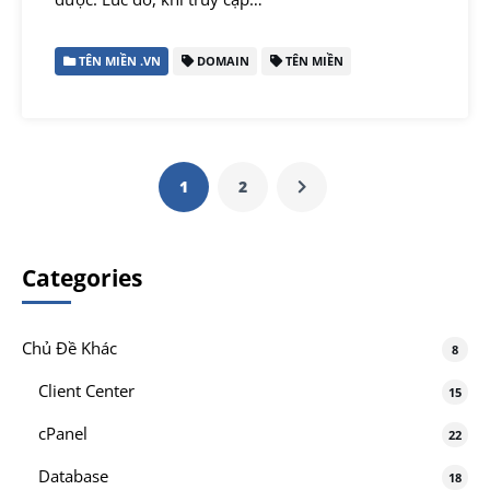
TÊN MIỀN .VN
DOMAIN
TÊN MIỀN
1
2
Categories
Chủ Đề Khác
8
Client Center
15
cPanel
22
Database
18