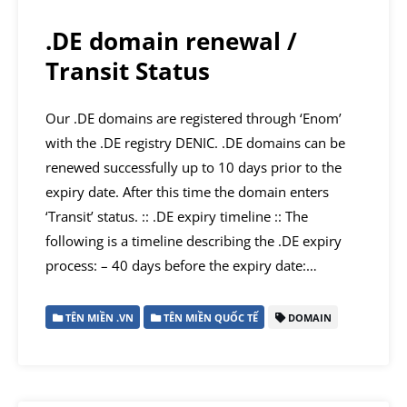
.DE domain renewal /
Transit Status
Our .DE domains are registered through ‘Enom’
with the .DE registry DENIC. .DE domains can be
renewed successfully up to 10 days prior to the
expiry date. After this time the domain enters
‘Transit’ status. :: .DE expiry timeline :: The
following is a timeline describing the .DE expiry
process: – 40 days before the expiry date:…
TÊN MIỀN .VN
TÊN MIỀN QUỐC TẾ
DOMAIN