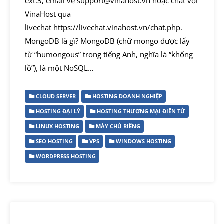
ext.3, email về support@vinahost.vn hoặc chat với
VinaHost qua
livechat https://livechat.vinahost.vn/chat.php.
MongoDB là gì? MongoDB (chữ mongo được lấy
từ “humongous” trong tiếng Anh, nghĩa là “khổng
lồ”), là một NoSQL…
CLOUD SERVER
HOSTING DOANH NGHIỆP
HOSTING ĐẠI LÝ
HOSTING THƯƠNG MẠI ĐIỆN TỬ
LINUX HOSTING
MÁY CHỦ RIÊNG
SEO HOSTING
VPS
WINDOWS HOSTING
WORDPRESS HOSTING