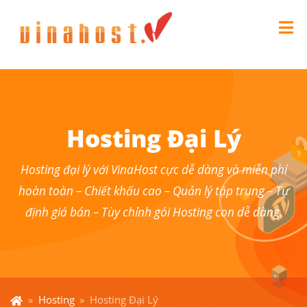
Hosting Đại Lý
Hosting đại lý với VinaHost cực dễ dàng và miễn phí
hoàn toàn – Chiết khấu cao – Quản lý tập trung – Tự
định giá bán – Tùy chỉnh gói Hosting con dễ dàng.
»
Hosting
»
Hosting Đại Lý