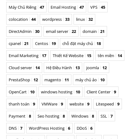
Máy Chủ Riêng
47
Email Hosting
47
VPS
45
colocation
44
wordpress
33
linux
32
DirectAdmin
30
email server
22
domain
21
cpanel
21
Centos
19
chỗ đặt máy chủ
18
Email Marketing
17
Thiết Kế Website
15
tên miền
14
Cloud server
14
Hệ Điều Hành
13
joomla
12
PrestaShop
12
magento
11
máy chủ ảo
10
OpenCart
10
windows hosting
10
Client Center
9
thanh toán
9
VMWare
9
website
9
Litespeed
9
Payment
8
Seo hosting
8
Windows
8
SSL
7
DNS
7
WordPress Hosting
6
DDoS
6