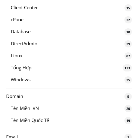
Client Center
15
cPanel
22
Database
18
DirectAdmin
29
Linux
87
Tổng Hợp
133
Windows
25
Domain
5
Tên Miền .VN
20
Tên Miền Quốc Tế
19
Email
1