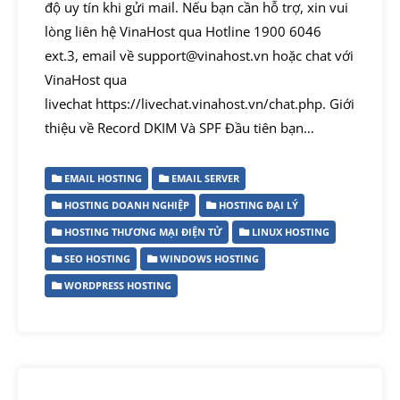
độ uy tín khi gửi mail. Nếu bạn cần hỗ trợ, xin vui
lòng liên hệ VinaHost qua Hotline 1900 6046
ext.3, email về support@vinahost.vn hoặc chat với
VinaHost qua
livechat https://livechat.vinahost.vn/chat.php. Giới
thiệu về Record DKIM Và SPF Đầu tiên bạn…
EMAIL HOSTING
EMAIL SERVER
HOSTING DOANH NGHIỆP
HOSTING ĐẠI LÝ
HOSTING THƯƠNG MẠI ĐIỆN TỬ
LINUX HOSTING
SEO HOSTING
WINDOWS HOSTING
WORDPRESS HOSTING