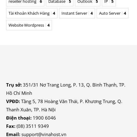
reseller hosting
6
Database
5
Outlook
5
IP
5
Tài Khoản Khách Hàng
4
Instant Server
4
Auto Server
4
Website Wordpress
4
Trụ sở:
351/31 Nơ Trang Long, P. 13, Q. Bình Thạnh, TP.
Hồ Chí Minh
VPĐD:
Tầng 5, 78 Hoàng Văn Thái, P. Khương Trung, Q.
Thanh Xuân, TP. Hà Nội
Điện thoại:
1900 6046
Fax:
(08) 3511 9349
Email:
support@vinahost.vn