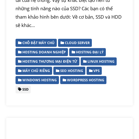
những tính năng nào của SSD? Các bạn có thể
tham khảo hình bên dưới: Về cơ bản, SSD và HDD
sẽ khác…
CHỖ ĐẶT MÁY CHỦ
CLOUD SERVER
HOSTING DOANH NGHIỆP
HOSTING ĐẠI LÝ
HOSTING THƯƠNG MẠI ĐIỆN TỬ
LINUX HOSTING
MÁY CHỦ RIÊNG
SEO HOSTING
VPS
WINDOWS HOSTING
WORDPRESS HOSTING
SSD