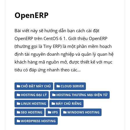
OpenERP
Bài viết này sẽ hướng dẫn bạn cách cài đặt
OpenERP trên CentOS 6 1. Giới thiệu OpenERP
(thường gọi là Tiny ERP) là một phần mềm hoạch
định tài nguyên doanh nghiệp và quản lý quan hệ
khách hàng mã nguồn mở, được thiết kế với mục
tiêu có đáp ứng nhanh theo các…
CHỖ ĐẶT MÁY CHỦ
CLOUD SERVER
HOSTING ĐẠI LÝ
HOSTING THƯƠNG MẠI ĐIỆN TỬ
LINUX HOSTING
MÁY CHỦ RIÊNG
SEO HOSTING
VPS
WINDOWS HOSTING
WORDPRESS HOSTING