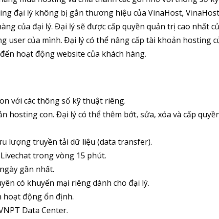
ting đại lý không bị gắn thương hiệu của VinaHost, VinaHos
ng của đại lý. Đại lý sẽ được cấp quyền quản trị cao nhất c
ng user của mình. Đại lý có thể nâng cấp tài khoản hosting 
đến hoạt động website của khách hàng.
on với các thông số kỹ thuật riêng.
ản hosting con. Đại lý có thể thêm bớt, sửa, xóa và cấp quyề
u lượng truyền tải dữ liệu (data transfer).
à Livechat trong vòng 15 phút.
 ngày gần nhất.
uyên có khuyến mại riêng dành cho đại lý.
n hoạt động ổn định.
à VNPT Data Center.