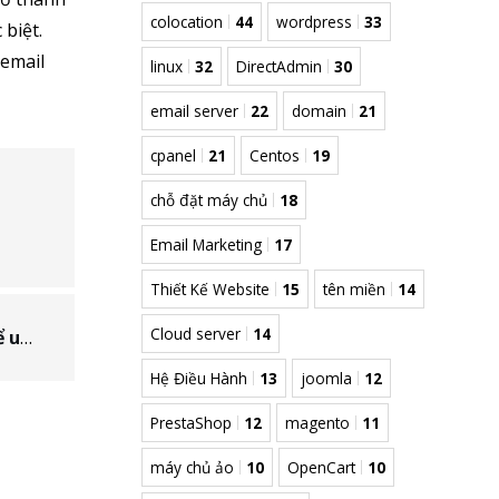
colocation
44
wordpress
33
biệt.
 email
linux
32
DirectAdmin
30
email server
22
domain
21
cpanel
21
Centos
19
chỗ đặt máy chủ
18
Email Marketing
17
Thiết Kế Website
15
tên miền
14
Cloud server
14
Hướng dẫn sử dụng phần mềm FTP client để upload file lên máy chủ
Hệ Điều Hành
13
joomla
12
PrestaShop
12
magento
11
máy chủ ảo
10
OpenCart
10