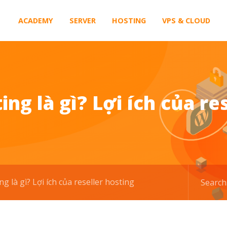
ACADEMY
SERVER
HOSTING
VPS & CLOUD
ing là gì? Lợi ích của re
ng là gì? Lợi ích của reseller hosting