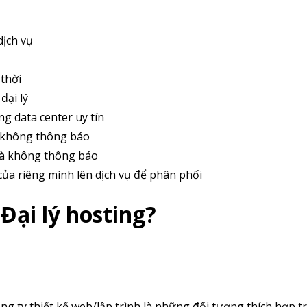
dịch vụ
 thời
đại lý
g data center uy tín
à không thông báo
 mà không thông báo
ủa riêng mình lên dịch vụ để phân phối
 Đại lý hosting?
g ty thiết kế web/lập trình là những đối tượng thích hợp t