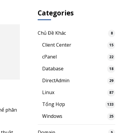
Categories
Chủ Đề Khác
8
Client Center
15
cPanel
22
Database
18
DirectAdmin
29
Linux
87
Tổng Hợp
133
thể phân
Windows
25
Domain
 thuật
5