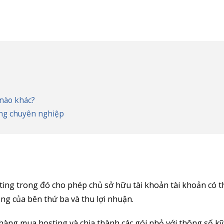
 nào khác?
ing chuyên nghiệp
osting trong đó cho phép chủ sở hữu tài khoản tài khoản có 
ụng của bên thứ ba và thu lợi nhuận.
 hàng mua hosting và chia thành các gói nhỏ với thông số kỹ