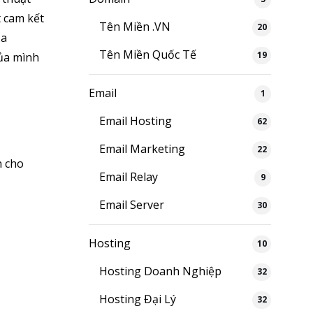
t cam kết
Tên Miền .VN
20
ủa
Tên Miền Quốc Tế
19
của mình
Email
1
Email Hosting
62
Email Marketing
22
n cho
Email Relay
9
Email Server
30
Hosting
10
Hosting Doanh Nghiệp
32
Hosting Đại Lý
32