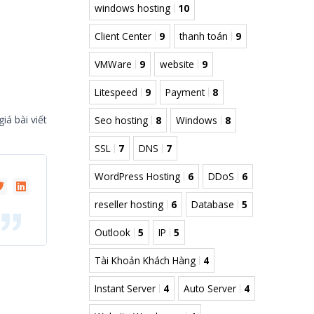
windows hosting
10
Client Center
9
thanh toán
9
VMWare
9
website
9
Litespeed
9
Payment
8
iá bài viết
Seo hosting
8
Windows
8
SSL
7
DNS
7
WordPress Hosting
6
DDoS
6
reseller hosting
6
Database
5
Outlook
5
IP
5
Tài Khoản Khách Hàng
4
Instant Server
4
Auto Server
4