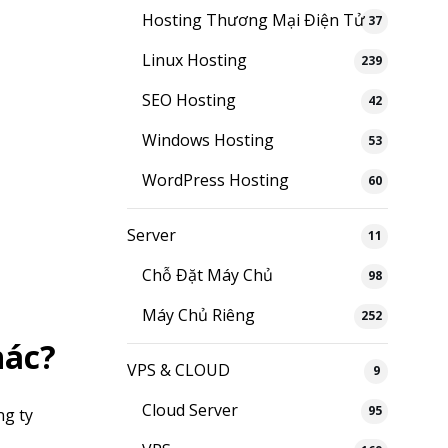
Hosting Thương Mại Điện Tử
37
Linux Hosting
239
SEO Hosting
42
Windows Hosting
53
WordPress Hosting
60
Server
11
Chỗ Đặt Máy Chủ
98
Máy Chủ Riêng
252
hác?
VPS & CLOUD
9
Cloud Server
95
ng ty