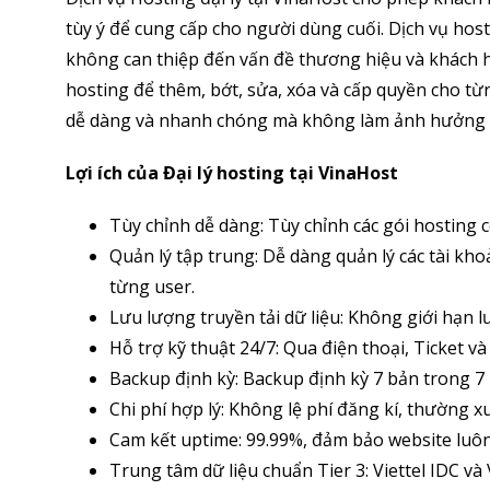
tùy ý để cung cấp cho người dùng cuối. Dịch vụ hos
không can thiệp đến vấn đề thương hiệu và khách hà
hosting để thêm, bớt, sửa, xóa và cấp quyền cho từ
dễ dàng và nhanh chóng mà không làm ảnh hưởng 
Lợi ích của Đại lý hosting tại VinaHost
Tùy chỉnh dễ dàng: Tùy chỉnh các gói hosting c
Quản lý tập trung: Dễ dàng quản lý các tài kho
từng user.
Lưu lượng truyền tải dữ liệu: Không giới hạn lư
Hỗ trợ kỹ thuật 24/7: Qua điện thoại, Ticket v
Backup định kỳ: Backup định kỳ 7 bản trong 7
Chi phí hợp lý: Không lệ phí đăng kí, thường x
Cam kết uptime: 99.99%, đảm bảo website luô
Trung tâm dữ liệu chuẩn Tier 3: Viettel IDC v