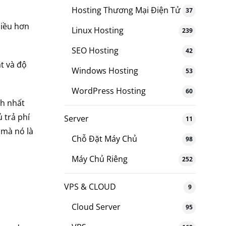
Hosting Thương Mại Điện Tử
37
hiều hơn
Linux Hosting
239
SEO Hosting
42
t và độ
Windows Hosting
53
WordPress Hosting
60
nh nhất
 trả phí
Server
11
 mà nó là
Chỗ Đặt Máy Chủ
98
Máy Chủ Riêng
252
VPS & CLOUD
9
Cloud Server
95