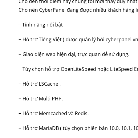
Cho đến thời điểm này chúng tôi mới thấy duy nhấ
Cho nên CyberPanel đang được nhiều khách hàng l
– Tính năng nổi bật
+ Hỗ trợ Tiếng Việt ( được quản lý bởi cyberpanel.vn 
+ Giao diện web hiện đại, trực quan dễ sử dụng.
+ Tùy chọn hỗ trợ OpenLiteSpeed hoặc LiteSpeed En
+ Hỗ trợ LSCache .
+ Hỗ trợ Multi PHP.
+ Hỗ trợ Memcached và Redis.
+ Hỗ trợ MariaDB ( tùy chọn phiên bản 10.0, 10.1, 10.