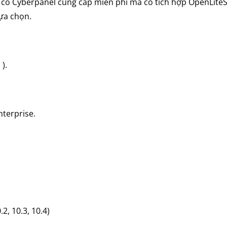
t có Cyberpanel cung cấp miễn phí mà có tích hợp OpenLite
ựa chọn.
).
terprise.
2, 10.3, 10.4)