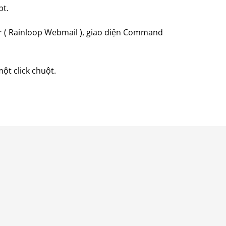
pt.
er ( Rainloop Webmail ), giao diện Command
ột click chuột.