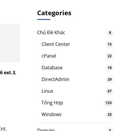
Categories
Chủ Đề Khác
8
Client Center
15
cPanel
22
Database
18
6 ext.3
,
DirectAdmin
29
Linux
87
Tổng Hợp
133
Windows
25
Ent.
Domain
5