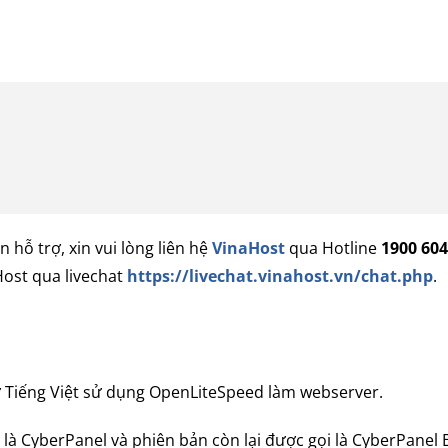
n hỗ trợ, xin vui lòng liên hệ
VinaHost
qua Hotline
1900 604
Host qua livechat
https://livechat.vinahost.vn/chat.php
.
 Tiếng Việt sử dụng OpenLiteSpeed ​​làm webserver.
là CyberPanel và phiên bản còn lại được gọi là CyberPanel 