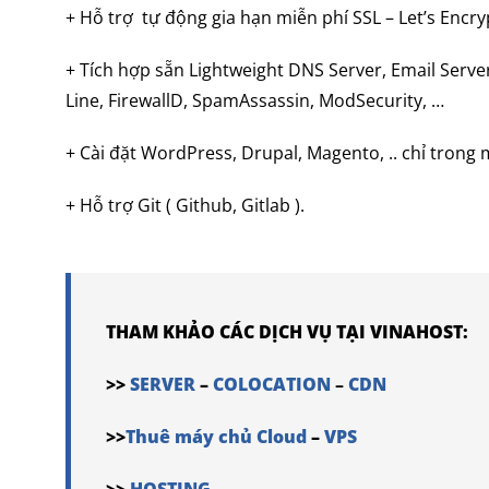
+ Hỗ trợ tự động gia hạn miễn phí SSL – Let’s Encry
+ Tích hợp sẵn Lightweight DNS Server, Email Serv
Line, FirewallD, SpamAssassin, ModSecurity, …
+ Cài đặt WordPress, Drupal, Magento, .. chỉ trong m
+ Hỗ trợ Git ( Github, Gitlab ).
THAM KHẢO CÁC DỊCH VỤ TẠI VINAHOST:
>>
SERVER
–
COLOCATION
–
CDN
>>
Thuê máy chủ Cloud
–
VPS