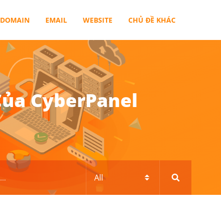
DOMAIN
EMAIL
WEBSITE
CHỦ ĐỀ KHÁC
Của CyberPanel