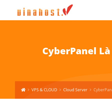
CyberPanel Là
VPS & CLOUD
Cloud Server
CyberPane