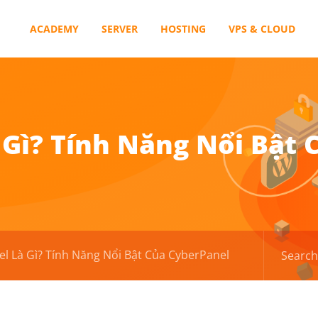
ACADEMY
SERVER
HOSTING
VPS & CLOUD
 Gì? Tính Năng Nổi Bật 
l Là Gì? Tính Năng Nổi Bật Của CyberPanel