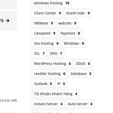
windows hosting
10
Client Center
9
thanh toán
9
FS
VMWare
9
website
9
Litespeed
9
Payment
8
Seo hosting
8
Windows
8
SSL
7
DNS
7
WordPress Hosting
6
DDoS
6
reseller hosting
6
Database
5
Outlook
5
IP
5
Tài Khoản Khách Hàng
4
iá bài viết
Instant Server
4
Auto Server
4