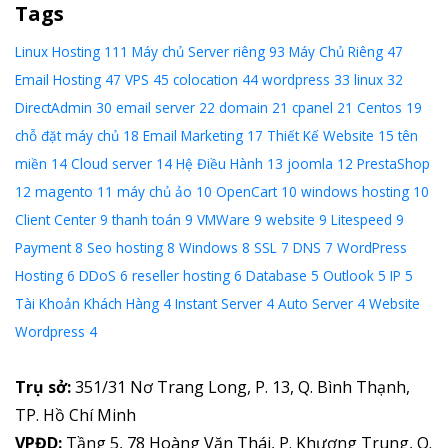
Tags
Linux Hosting
111
Máy chủ Server riêng
93
Máy Chủ Riêng
47
Email Hosting
47
VPS
45
colocation
44
wordpress
33
linux
32
DirectAdmin
30
email server
22
domain
21
cpanel
21
Centos
19
chỗ đặt máy chủ
18
Email Marketing
17
Thiết Kế Website
15
tên
miền
14
Cloud server
14
Hệ Điều Hành
13
joomla
12
PrestaShop
12
magento
11
máy chủ ảo
10
OpenCart
10
windows hosting
10
Client Center
9
thanh toán
9
VMWare
9
website
9
Litespeed
9
Payment
8
Seo hosting
8
Windows
8
SSL
7
DNS
7
WordPress
Hosting
6
DDoS
6
reseller hosting
6
Database
5
Outlook
5
IP
5
Tài Khoản Khách Hàng
4
Instant Server
4
Auto Server
4
Website
Wordpress
4
Trụ sở:
351/31 Nơ Trang Long, P. 13, Q. Bình Thạnh,
TP. Hồ Chí Minh
VPĐD:
Tầng 5, 78 Hoàng Văn Thái, P. Khương Trung, Q.