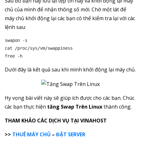
Sau đó bạn hãy lưu lại tệp tin này và khởi động lại máy
chủ của mình để nhận thông số mới. Chờ một lát để
máy chủ khởi động lại các bạn có thể kiểm tra lại với các
lệnh sau:
swapon -s

cat /proc/sys/vm/swappiness

free -h
Dưới đây là kết quả sau khi mình khởi động lại máy chủ.
Hy vọng bài viết này sẽ giúp ích được cho các bạn. Chúc
các bạn thực hiện
tăng Swap Trên Linux
thành công.
THAM KHẢO CÁC DỊCH VỤ TẠI VINAHOST
>>
THUÊ MÁY CHỦ
–
ĐẶT SERVER