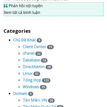
Phản hồi nội tuyến
Xem tất cả bình luận
Categories
Chủ Đề Khác
8
Client Center
15
cPanel
22
Database
18
DirectAdmin
29
Linux
87
Tổng Hợp
133
Windows
25
Domain
5
Tên Miền .VN
20
Tên Miền Quốc Tế