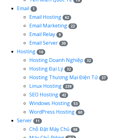
19
Email
1
Email Hosting
62
Email Marketing
22
Email Relay
9
Email Server
30
Hosting
10
Hosting Doanh Nghiệp
32
Hosting Đại Lý
32
Hosting Thương Mại Điện Tử
37
Linux Hosting
239
SEO Hosting
42
Windows Hosting
53
WordPress Hosting
60
Server
11
Chỗ Đặt Máy Chủ
98
Máy Chủ Riêng