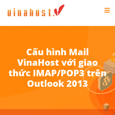
Cấu hình Mail
VinaHost với giao
thức IMAP/POP3 trên
Outlook 2013