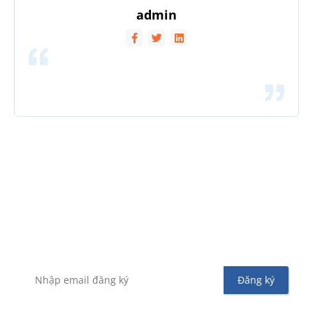
admin
Đăng ký nhận tin
Để không bỏ sót bất kỳ tin tức hoặc chương trình
khuyến mãi từ Vinahost