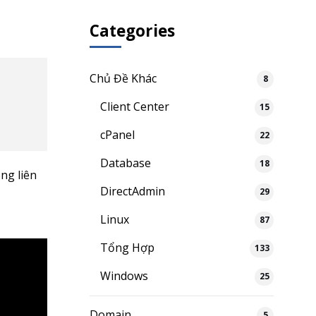
Categories
Chủ Đề Khác
8
Client Center
15
cPanel
22
Database
18
òng liên
DirectAdmin
29
Linux
87
Tổng Hợp
133
Windows
25
Domain
5