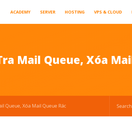
ACADEMY
SERVER
HOSTING
VPS & CLOUD
Tra Mail Queue, Xóa Mai
il Queue, Xóa Mail Queue Rác