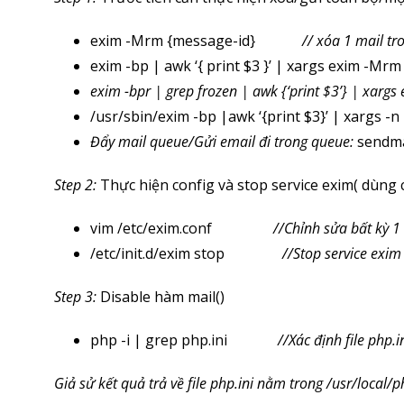
exim -Mrm {message-id}
// xóa 1 mail t
exim -bp | awk ‘{ print $3 }’ | xargs exim -Mr
exim -bpr | grep frozen | awk {‘print $3’} | xarg
/usr/sbin/exim -bp |awk ‘{print $3}’ | xargs
Đẩy mail queue/Gửi email đi trong queue:
sendmai
Step 2:
Thực hiện config và stop service exim( dùng
vim /etc/exim.conf
//Chỉnh sửa bất kỳ 1
/etc/init.d/exim stop
//Stop service exim
Step 3:
Disable hàm mail()
php -i | grep php.ini
//Xác định file php.i
Giả sử kết quả trả về file php.ini nằm trong /usr/local/