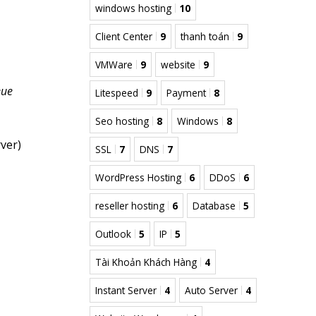
windows hosting
10
Client Center
9
thanh toán
9
VMWare
9
website
9
eue
Litespeed
9
Payment
8
Seo hosting
8
Windows
8
ver)
SSL
7
DNS
7
WordPress Hosting
6
DDoS
6
reseller hosting
6
Database
5
Outlook
5
IP
5
Tài Khoản Khách Hàng
4
Instant Server
4
Auto Server
4