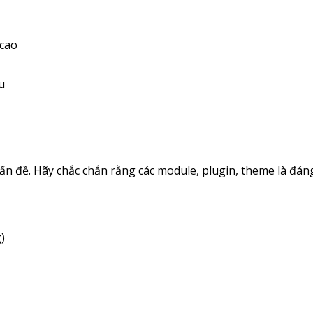
 cao
u
n đề. Hãy chắc chắn rằng các module, plugin, theme là đáng 
)