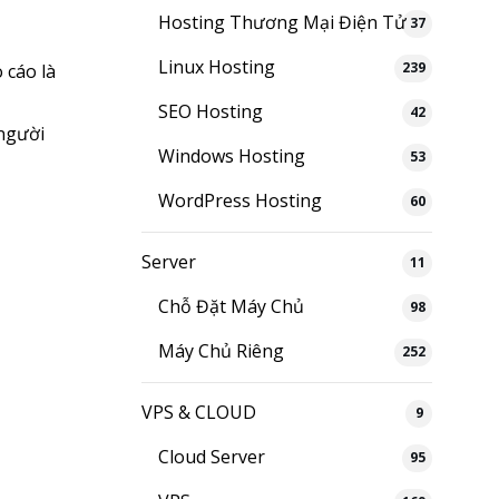
Hosting Thương Mại Điện Tử
37
Linux Hosting
239
 cáo là
SEO Hosting
42
 người
Windows Hosting
53
WordPress Hosting
60
Server
11
Chỗ Đặt Máy Chủ
98
Máy Chủ Riêng
252
VPS & CLOUD
9
Cloud Server
95