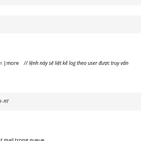
m
|more
// lệnh này sẽ liệt kê log theo user được truy vấn
0-MT
t mail trong queue