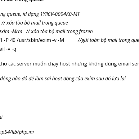
rong queue, id dạng 1YlI6V-0004K0-MT
m
// xóa tòa bộ mail trong queue
s exim -Mrm // xóa tòa bộ mail trong frozen
 -n 1 -P 40 /usr/sbin/exim -v -M
//gửi toàn bộ mail trong qu
l -v -q
 cho các server muốn chạy host nhưng không dùng email ser
 dòng nào đó để làm sai hoạt động của exim sau đó lưu lại
ni
php54/lib/php.ini