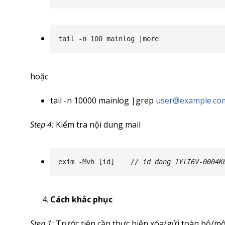
tail -n 100 mainlog |more
hoặc
tail -n 10000 mainlog |grep
user@example.co
Step 4:
Kiểm tra nội dung mail
exim -Mvh [id]    
// id dạng 1YlI6V-0004K
Cách khắc phục
Step 1:
Trước tiên cần thực hiện xóa/gửi toàn bộ/mộ