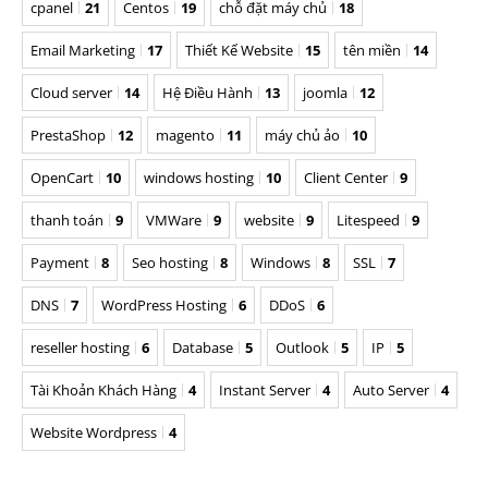
cpanel
21
Centos
19
chỗ đặt máy chủ
18
Email Marketing
17
Thiết Kế Website
15
tên miền
14
Cloud server
14
Hệ Điều Hành
13
joomla
12
PrestaShop
12
magento
11
máy chủ ảo
10
OpenCart
10
windows hosting
10
Client Center
9
thanh toán
9
VMWare
9
website
9
Litespeed
9
Payment
8
Seo hosting
8
Windows
8
SSL
7
DNS
7
WordPress Hosting
6
DDoS
6
reseller hosting
6
Database
5
Outlook
5
IP
5
Tài Khoản Khách Hàng
4
Instant Server
4
Auto Server
4
Website Wordpress
4