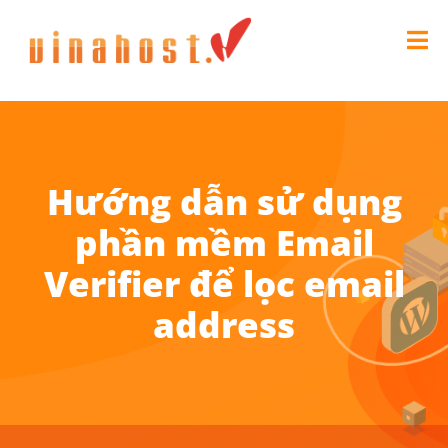
Hướng dẫn sử dụng
phần mềm Email
Verifier để lọc email
address