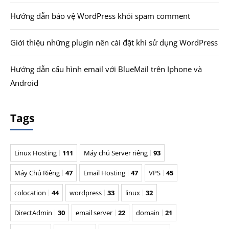
Hướng dẫn bảo vệ WordPress khỏi spam comment
Giới thiệu những plugin nên cài đặt khi sử dụng WordPress
Hướng dẫn cấu hình email với BlueMail trên Iphone và
Android
Tags
Linux Hosting
111
Máy chủ Server riêng
93
Máy Chủ Riêng
47
Email Hosting
47
VPS
45
colocation
44
wordpress
33
linux
32
DirectAdmin
30
email server
22
domain
21