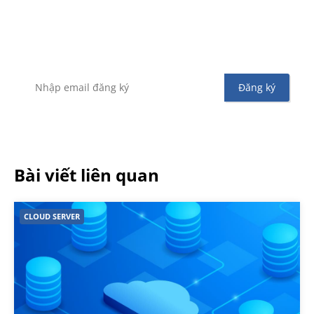
Đăng ký nhận tin
Để không bỏ sót bất kỳ tin tức hoặc chương trình
khuyến mãi từ Vinahost
Bài viết liên quan
CLOUD SERVER