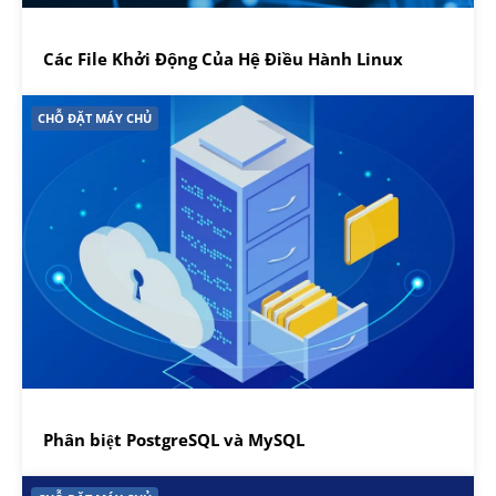
Các File Khởi Động Của Hệ Điều Hành Linux
CHỖ ĐẶT MÁY CHỦ
Phân biệt PostgreSQL và MySQL