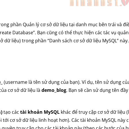
ong phần Quản lý cơ sở dữ liệu tại danh mục bên trái và đi
eate Database”. Bạn cũng có thể thực hiện các tác vụ quản 
sở dữ liệu) trong phần “Danh sách cơ sở dữ liệu MySQL” này.
e_
(username là tên sử dụng của bạn). Ví dụ, tên sử dụng củ
của cơ sở dữ liệu là
demo_blog
. Bạn sẽ cần sử dụng tên đầy
)
tạo các
tài khoản MySQL
khác để truy cập cơ sở dữ liệu 
 tới cơ sở dữ liệu linh hoạt hơn). Các tài khoản MySQL này 
h quyền truy cập cho các tài khoản này (theo các bước của 