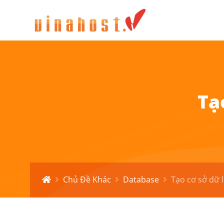
Tạ
Chủ Đề Khác
Database
Tạo cơ sở dữ 