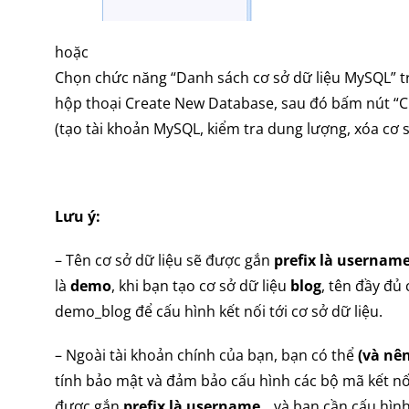
hoặc
Chọn chức năng “Danh sách cơ sở dữ liệu MySQL” tr
hộp thoại Create New Database, sau đó bấm nút “Cr
(tạo tài khoản MySQL, kiểm tra dung lượng, xóa cơ 
Lưu ý:
– Tên cơ sở dữ liệu sẽ được gắn
prefix là usernam
là
demo
, khi bạn tạo cơ sở dữ liệu
blog
, tên đầy đủ 
demo_blog để cấu hình kết nối tới cơ sở dữ liệu.
– Ngoài tài khoản chính của bạn, bạn có thể
(và nên
tính bảo mật và đảm bảo cấu hình các bộ mã kết nối
được gắn
prefix là username_
, và bạn cần cấu hìn