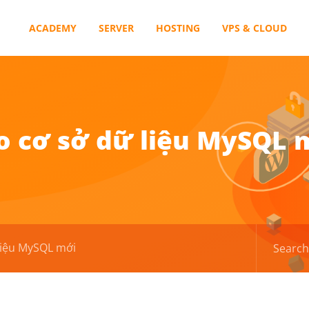
ACADEMY
SERVER
HOSTING
VPS & CLOUD
o cơ sở dữ liệu MySQL 
liệu MySQL mới