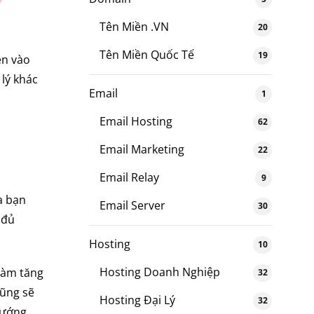
Tên Miền .VN
20
Tên Miền Quốc Tế
19
ền vào
lý khác
Email
1
Email Hosting
62
Email Marketing
22
Email Relay
9
a bạn
Email Server
30
 đủ
Hosting
10
Hosting Doanh Nghiệp
(làm tăng
32
cũng sẽ
Hosting Đại Lý
32
hướng