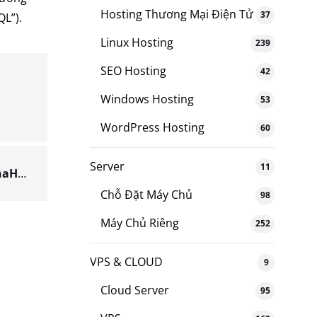
Hosting Thương Mại Điện Tử
37
L”).
Linux Hosting
239
SEO Hosting
42
Windows Hosting
53
WordPress Hosting
60
Server
11
Hướng dẫn sử dụng dịch vụ Cloud server VinaHost
Chỗ Đặt Máy Chủ
98
Máy Chủ Riêng
252
VPS & CLOUD
9
Cloud Server
95