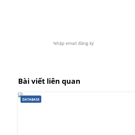
Đă
Để không bỏ sót bất kỳ tin
Bài viết liên quan
DATABASE