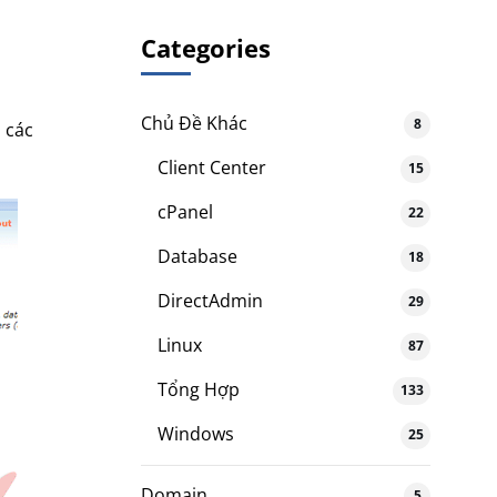
Categories
Chủ Đề Khác
8
 các
Client Center
15
cPanel
22
Database
18
DirectAdmin
29
Linux
87
Tổng Hợp
133
Windows
25
Domain
5