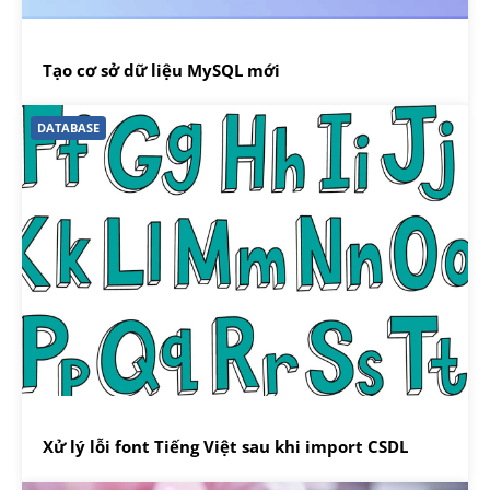
Tạo cơ sở dữ liệu MySQL mới
DATABASE
Xử lý lỗi font Tiếng Việt sau khi import CSDL