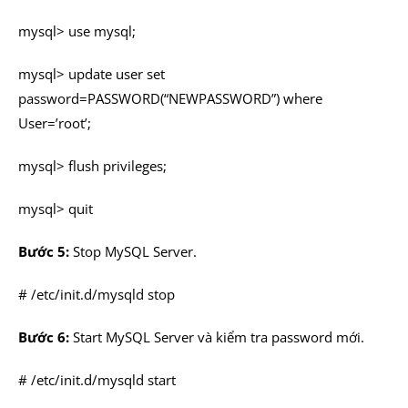
mysql> use mysql;
mysql> update user set
password=PASSWORD(“NEWPASSWORD”) where
User=’root’;
mysql> flush privileges;
mysql> quit
Bước 5:
Stop MySQL Server.
# /etc/init.d/mysqld stop
Bước 6:
Start MySQL Server và kiểm tra password mới.
# /etc/init.d/mysqld start