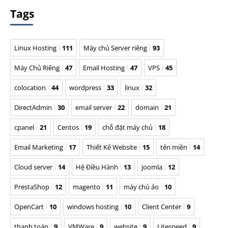
Tags
Linux Hosting
111
Máy chủ Server riêng
93
Máy Chủ Riêng
47
Email Hosting
47
VPS
45
colocation
44
wordpress
33
linux
32
DirectAdmin
30
email server
22
domain
21
cpanel
21
Centos
19
chỗ đặt máy chủ
18
Email Marketing
17
Thiết Kế Website
15
tên miền
14
Cloud server
14
Hệ Điều Hành
13
joomla
12
PrestaShop
12
magento
11
máy chủ ảo
10
OpenCart
10
windows hosting
10
Client Center
9
thanh toán
9
VMWare
9
website
9
Litespeed
9