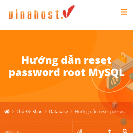
Hướng dẫn reset
password root MySQL
Chủ Đề Khác
Database
Hướng dẫn reset password root MySQL