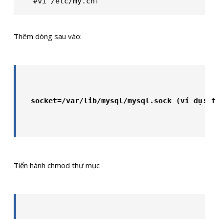
#vi /etc/my.cnf
Thêm dòng sau vào:
socket=/var/lib/mysql/mysql.sock (ví dụ: f
Tiến hành chmod thư mục