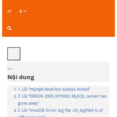
Client
Center
Linux
Windows
cPanel
DirectAdmin
Database
Tổng
Hợp
Nội dung
1. Lỗi “mysqld dead but subsys locked”
2. Lỗi “ERROR 2006 (HY000): MySQL server has
gone away”
3. Lỗi “InnoDB: Error: log file ./ib_logfile0 is of