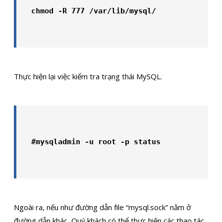
chmod -R 777 /var/lib/mysql/
Thực hiện lại việc kiểm tra trạng thái MySQL.
#mysqladmin -u root -p status
Ngoài ra, nếu như đường dẫn file “mysql.sock” nằm ở
đường dẫn khác, Quý khách có thể thực hiện các thao tác