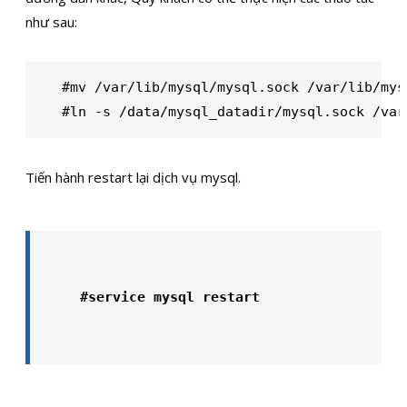
như sau:
#mv /var/lib/mysql/mysql.sock /var/lib/mys
#ln -s /data/mysql_datadir/mysql.sock /var
Tiến hành restart lại dịch vụ mysql.
#service mysql restart