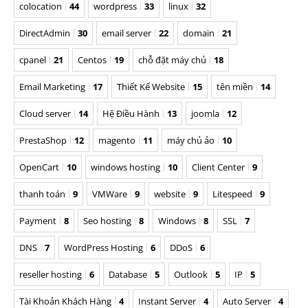
colocation
44
wordpress
33
linux
32
DirectAdmin
30
email server
22
domain
21
cpanel
21
Centos
19
chỗ đặt máy chủ
18
Email Marketing
17
Thiết Kế Website
15
tên miền
14
Cloud server
14
Hệ Điều Hành
13
joomla
12
PrestaShop
12
magento
11
máy chủ ảo
10
OpenCart
10
windows hosting
10
Client Center
9
thanh toán
9
VMWare
9
website
9
Litespeed
9
Payment
8
Seo hosting
8
Windows
8
SSL
7
DNS
7
WordPress Hosting
6
DDoS
6
reseller hosting
6
Database
5
Outlook
5
IP
5
Tài Khoản Khách Hàng
4
Instant Server
4
Auto Server
4