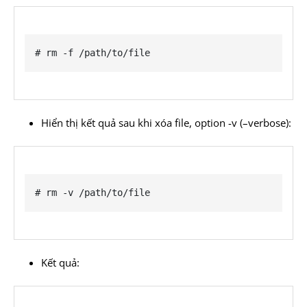
# rm -f /path/to/file
Hiển thị kết quả sau khi xóa file, option -v (–verbose):
# rm -v /path/to/file
Kết quả: