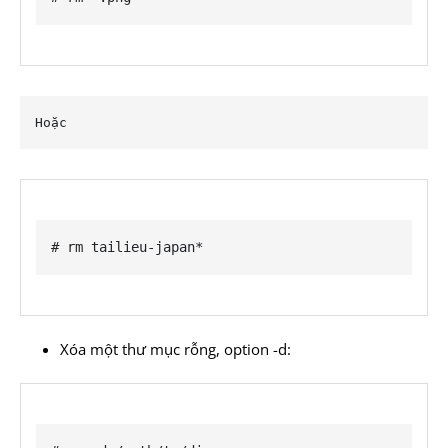
Hoặc
# rm tailieu-japan*
Xóa một thư mục rỗng, option -d: