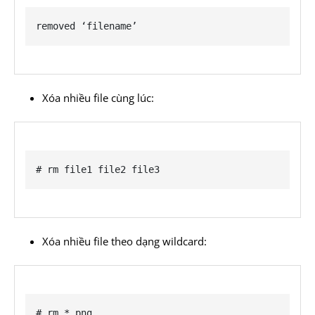
removed ‘filename’
Xóa nhiều file cùng lúc:
# rm file1 file2 file3
Xóa nhiều file theo dạng wildcard:
# rm *.png