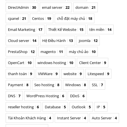
DirectAdmin
30
email server
22
domain
21
cpanel
21
Centos
19
chỗ đặt máy chủ
18
Email Marketing
17
Thiết Kế Website
15
tên miền
14
Cloud server
14
Hệ Điều Hành
13
joomla
12
PrestaShop
12
magento
11
máy chủ ảo
10
OpenCart
10
windows hosting
10
Client Center
9
thanh toán
9
VMWare
9
website
9
Litespeed
9
Payment
8
Seo hosting
8
Windows
8
SSL
7
DNS
7
WordPress Hosting
6
DDoS
6
reseller hosting
6
Database
5
Outlook
5
IP
5
Tài Khoản Khách Hàng
4
Instant Server
4
Auto Server
4