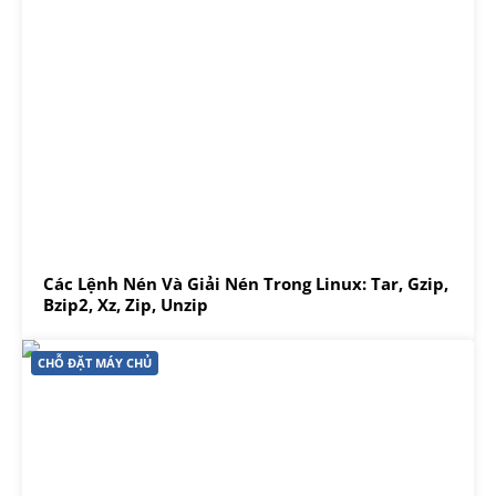
Các Lệnh Nén Và Giải Nén Trong Linux: Tar, Gzip,
Bzip2, Xz, Zip, Unzip
CHỖ ĐẶT MÁY CHỦ