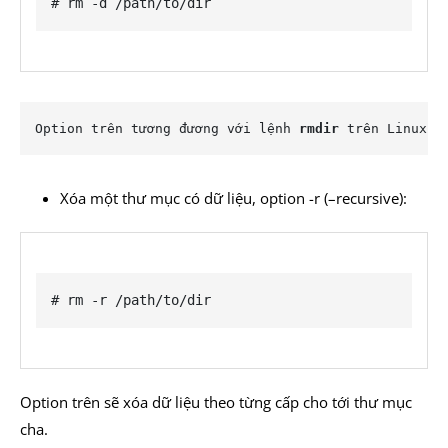
# rm -d /path/to/dir
Option trên tương đương với lệnh 
rmdir
 trên Linux.
Xóa một thư mục có dữ liệu, option -r (–recursive):
# rm -r /path/to/dir
Option trên sẽ xóa dữ liệu theo từng cấp cho tới thư mục
cha.