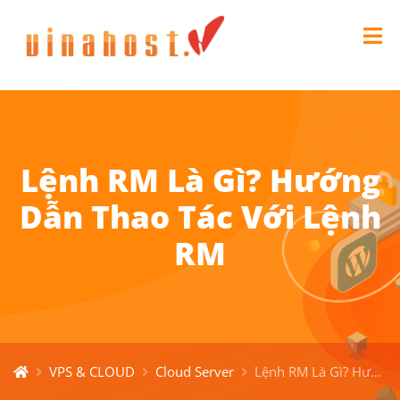
Lệnh RM Là Gì? Hướng
Dẫn Thao Tác Với Lệnh
RM
VPS & CLOUD
Cloud Server
Lệnh RM Là Gì? Hướng Dẫn Thao Tác Với Lệnh RM