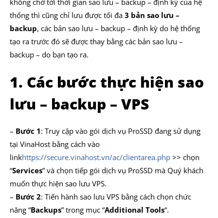
không chờ tới thời gian sao lưu – backup – định kỳ của hệ
thống thì cũng chỉ lưu được tối đa
3 bản sao lưu –
backup
, các bản sao lưu – backup – định kỳ do hệ thống
tạo ra trước đó sẽ được thay bằng các bản sao lưu –
backup – do bạn tạo ra.
1. Các bước thực hiện sao
lưu – backup – VPS
–
Bước 1
: Truy cập vào gói dịch vụ ProSSD đang sử dụng
tại VinaHost bằng cách vào
link
https://secure.vinahost.vn/ac/clientarea.php
>> chọn
“
Services
” và chọn tiếp gói dịch vụ ProSSD mà Quý khách
muốn thực hiện sao lưu VPS.
–
Bước 2
: Tiến hành sao lưu VPS bằng cách chọn chức
năng “
Backups
” trong mục “
Additional Tools
“.