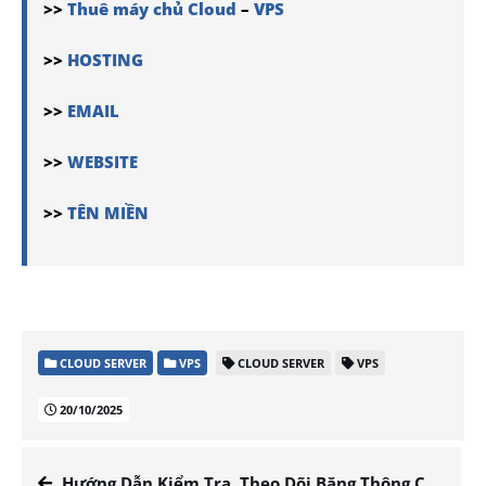
>>
Thuê máy chủ Cloud
–
VPS
>>
HOSTING
>>
EMAIL
>>
WEBSITE
>>
TÊN MIỀN
CLOUD SERVER
VPS
CLOUD SERVER
VPS
20/10/2025
Hướng Dẫn Kiểm Tra, Theo Dõi Băng Thông Của Cloud Server