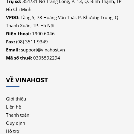
Trụ sở:
351/31 Nơ Trang Long, P. 13, Q. Bình Thạnh, TP.
Hồ Chí Minh
VPĐD:
Tầng 5, 78 Hoàng Văn Thái, P. Khương Trung, Q.
Thanh Xuân, TP. Hà Nội
Điện thoại:
1900 6046
Fax:
(08) 3511 9349
Email:
support@vinahost.vn
Mã số thuế:
0305592294
VỀ VINAHOST
Giới thiệu
Liên hệ
Thanh toán
Quy định
Hỗ trợ