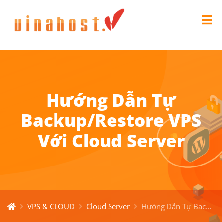
Hướng Dẫn Tự
Backup/Restore VPS
Với Cloud Server
VPS & CLOUD
Cloud Server
Hướng Dẫn Tự Backup/Restore VPS Với Cloud Server