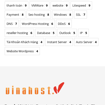
thanh toán
9
VMWare
9
website
9
Litespeed
9
Payment
8
Seo hosting
8
Windows
8
SSL
7
DNS
7
WordPress Hosting
6
DDoS
6
reseller hosting
6
Database
5
Outlook
5
IP
5
Tài Khoản Khách Hàng
4
Instant Server
4
Auto Server
4
Website Wordpress
4