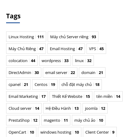
Tags
Linux Hosting
111
Máy chủ Server riêng
93
Máy Chủ Riêng
47
Email Hosting
47
VPS
45
colocation
44
wordpress
33
linux
32
DirectAdmin
30
email server
22
domain
21
cpanel
21
Centos
19
chỗ đặt máy chủ
18
Email Marketing
17
Thiết Kế Website
15
tên miền
14
Cloud server
14
Hệ Điều Hành
13
joomla
12
PrestaShop
12
magento
11
máy chủ ảo
10
OpenCart
10
windows hosting
10
Client Center
9