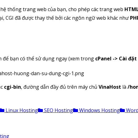
 hệ thống trang web của bạn, cho phép các trang web
HTM
tại, CGI đã được thay thế bởi các ngôn ngữ web khác như
PH
 để bạn có thể sử dụng ngay (xem trong
cPanel -> Cài đặ
ục
cgi-bin
, đường dẫn đầy đủ trên máy chủ
VinaHost
là
/ho
Linux Hosting
SEO Hosting
Windows Hosting
Word
ting