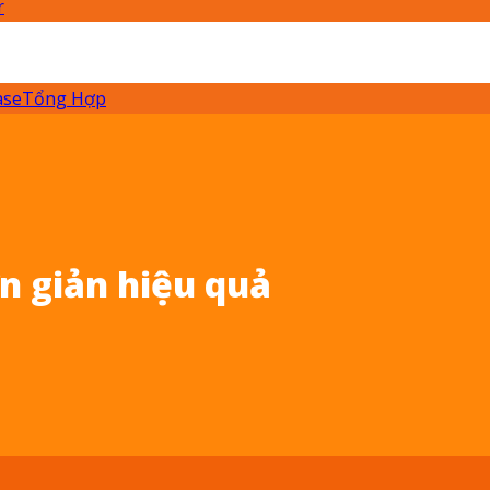
r
ase
Tổng Hợp
n giản hiệu quả