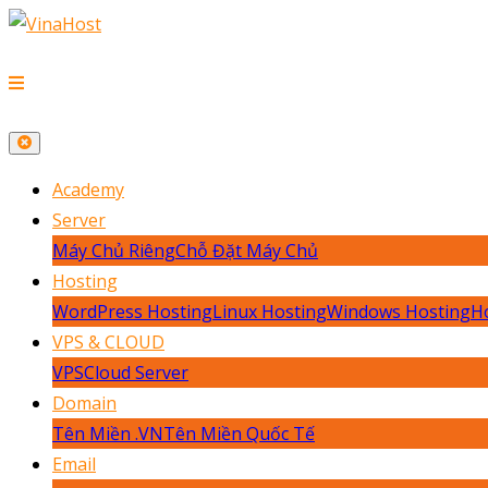
Academy
Server
Máy Chủ Riêng
Chỗ Đặt Máy Chủ
Hosting
WordPress Hosting
Linux Hosting
Windows Hosting
H
VPS & CLOUD
VPS
Cloud Server
Domain
Tên Miền .VN
Tên Miền Quốc Tế
Email