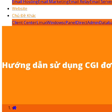
Email Hosting
Email Marketing
Email Relay
Email Serve
Website
Chủ Đề Khác
Client Center
Linux
Windows
cPanel
DirectAdmin
Datab
Hướng dẫn sử dụng CGI đơ