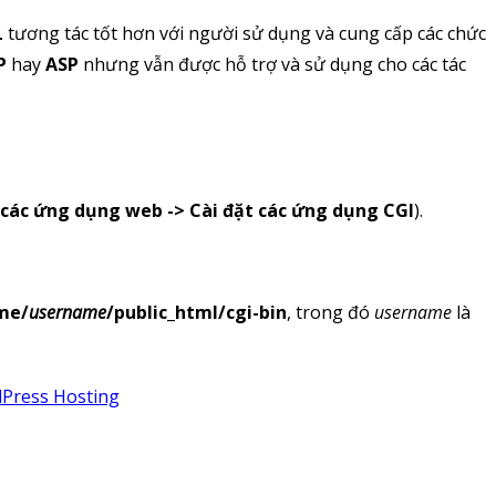
L
tương tác tốt hơn với người sử dụng và cung cấp các chức
P
hay
ASP
nhưng vẫn được hỗ trợ và sử dụng cho các tác
t các ứng dụng web -> Cài đặt các ứng dụng CGI
).
me/
username
/public_html/cgi-bin
, trong đó
username
là
Press Hosting