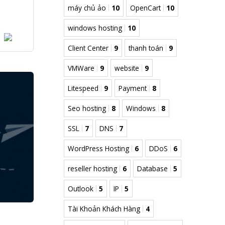
máy chủ ảo
10
OpenCart
10
windows hosting
10
Client Center
9
thanh toán
9
VMWare
9
website
9
Litespeed
9
Payment
8
Seo hosting
8
Windows
8
SSL
7
DNS
7
WordPress Hosting
6
DDoS
6
reseller hosting
6
Database
5
Outlook
5
IP
5
Tài Khoản Khách Hàng
4