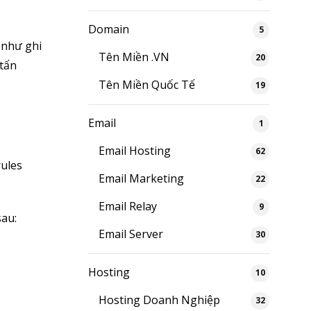
Domain
5
 như ghi
Tên Miền .VN
20
 tấn
Tên Miền Quốc Tế
19
Email
1
Email Hosting
62
rules
Email Marketing
22
Email Relay
9
sau:
Email Server
30
Hosting
10
Hosting Doanh Nghiệp
32