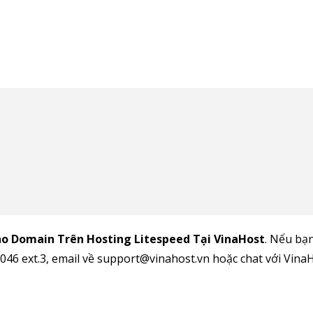
ho Domain Trên Hosting Litespeed Tại VinaHost
. Nếu bạ
 6046 ext.3, email về support@vinahost.vn hoặc chat với Vina