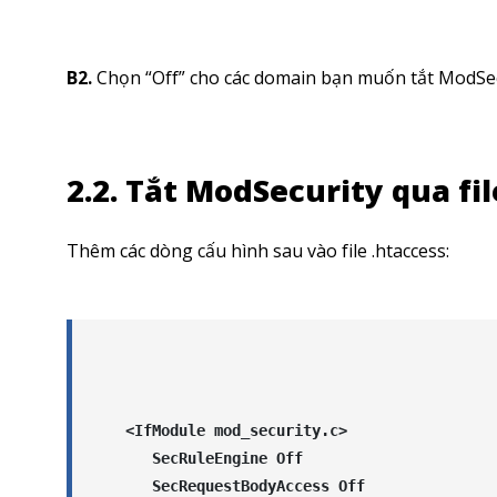
B2.
Chọn “Off” cho các domain bạn muốn tắt ModSec
2.2. Tắt ModSecurity qua fil
Thêm các dòng cấu hình sau vào file .htaccess:
<IfModule mod_security.c>

   SecRuleEngine Off

   SecRequestBodyAccess Off
