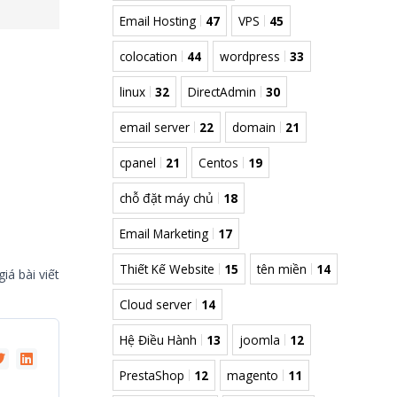
Email Hosting
47
VPS
45
colocation
44
wordpress
33
linux
32
DirectAdmin
30
email server
22
domain
21
cpanel
21
Centos
19
chỗ đặt máy chủ
18
Email Marketing
17
Thiết Kế Website
15
tên miền
14
iá bài viết
Cloud server
14
Hệ Điều Hành
13
joomla
12
PrestaShop
12
magento
11