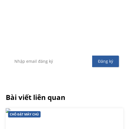
Đăng ký nhận tin
Để không bỏ sót bất kỳ tin tức hoặc chương trình
khuyến mãi từ Vinahost
Bài viết liên quan
CHỖ ĐẶT MÁY CHỦ