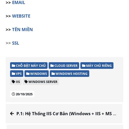
>>
EMAIL
>>
WEBSITE
>>
TÊN MIỀN
>>
SSL
CHỖ ĐẶT MÁY CHỦ
CLOUD SERVER
MÁY CHỦ RIÊNG
VPS
WINDOWS
WINDOWS HOSTING
IIS
WINDOWS SERVER
20/10/2025
P.1: Hệ Thống IIS Cơ Bản (Windows + IIS + MS SQL + Web Platform Installer + SSL)