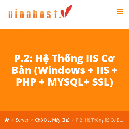
P.2: Hệ Thống IIS Cơ
Bản (Windows + IIS +
PHP + MYSQL+ SSL)
Server
Chỗ Đặt Máy Chủ
P.2: Hệ Thống IIS Cơ Bản (Windows + IIS + PHP + MYSQL+ SSL)