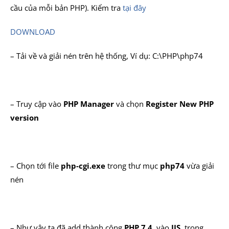
cầu của mỗi bản PHP). Kiểm tra
tại đây
DOWNLOAD
– Tải về và giải nén trên hệ thống, Ví dụ: C:\PHP\php74
– Truy cập vào
PHP Manager
và chọn
Register New PHP
version
– Chọn tới file
php-cgi.exe
trong thư mục
php74
vừa giải
nén
– Như vậy ta đã add thành công
PHP 7.4
vào
IIS
, trong