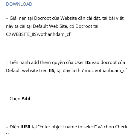
DOWNLOAD
– Giải nén tại Docroot của Website cần cài đặt, tại bài viết
này ta cài tại Default Web Site, có Docroot tại
C:\WEBSITE_IIS\vothanhdam_cf
– Tiến hành add thêm quyền của User
IIS
vào docroot của
Default website trên
IIS
, tại đây là thư mục vothanhdam_cf
– Chọn
Add
– Điền
IUSR
tại “Enter object name to select” và chọn Check