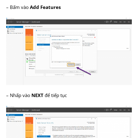
– Bấm vào
Add Features
– Nhấp vào
NEXT
để tiếp tục