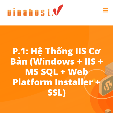
P.1: Hệ Thống IIS Cơ
Bản (Windows + IIS +
MS SQL + Web
Platform Installer +
SSL)