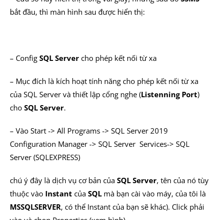
bắt đầu, thì màn hình sau được hiển thị:
– Config
SQL Server
cho phép kết nối từ xa
– Mục đích là kích hoạt tính năng cho phép kết nối từ xa
của SQL Server và thiết lập cổng nghe (
Listenning Port
)
cho
SQL Server
.
– Vào Start -> All Programs -> SQL Server 2019
Configuration Manager -> SQL Server Services-> SQL
Server (SQLEXPRESS)
chú ý đây là dịch vụ cơ bản của
SQL Server
, tên của nó tùy
thuộc vào
Instant
của
SQL
mà bạn cài vào máy, của tôi là
MSSQLSERVER
, có thể Instant của bạn sẽ khác). Click phải
vào và chọn Properties (xem hình)