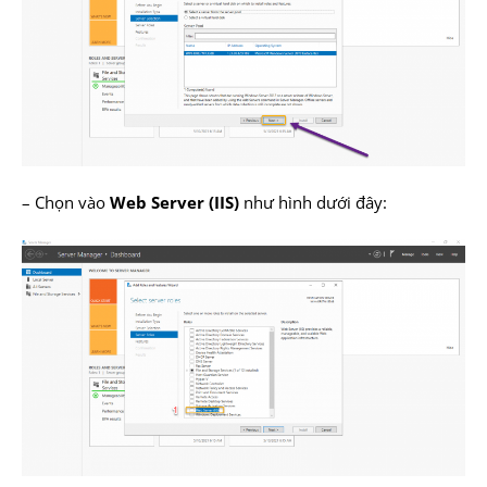
– Chọn vào
Web Server (IIS)
như hình dưới đây: