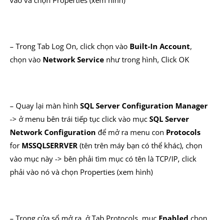
– Trong Tab Log On, click chọn vào
Built-In Account
,
chọn vào
Network Service
như trong hình, Click OK
– Quay lại màn hình
SQL Server Configuration Manager
-> ở menu bên trái tiếp tục click vào mục
SQL Server
Network Configuration
để mở ra menu con
Protocols
for
MSSQLSERRVER
(tên trên máy bạn có thể khác), chọn
vào mục này -> bên phải tìm mục có tên là TCP/IP, click
phải vào nó và chọn Properties (xem hình)
– Trong cửa sổ mở ra, ở Tab Protocols, mục
Enabled
chọn