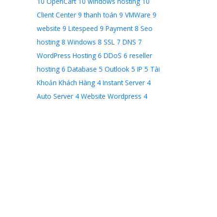
10
OpenCart
10
windows hosting
10
Client Center
9
thanh toán
9
VMWare
9
website
9
Litespeed
9
Payment
8
Seo
hosting
8
Windows
8
SSL
7
DNS
7
WordPress Hosting
6
DDoS
6
reseller
hosting
6
Database
5
Outlook
5
IP
5
Tài
Khoản Khách Hàng
4
Instant Server
4
Auto Server
4
Website Wordpress
4