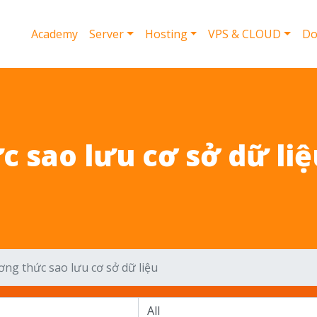
Academy
Server
Hosting
VPS & CLOUD
Do
 sao lưu cơ sở dữ liệ
ng thức sao lưu cơ sở dữ liệu