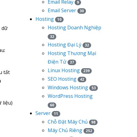
Email Relay
9
Email Server
30
Hosting
10
Hosting Doanh Nghiệp
g dữ
32
Hosting Đại Lý
32
au:
Hosting Thương Mại
Điện Tử
37
Linux Hosting
239
u tất
SEO Hosting
42
à
Windows Hosting
53
WordPress Hosting
 liệu)
60
Server
11
Chỗ Đặt Máy Chủ
98
Máy Chủ Riêng
252