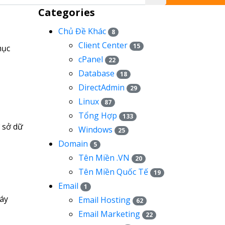
Categories
Chủ Đề Khác
8
Client Center
15
mục
cPanel
22
Database
18
DirectAdmin
29
Linux
87
Tổng Hợp
133
 sở dữ
Windows
25
Domain
5
Tên Miền .VN
20
Tên Miền Quốc Tế
19
Email
1
máy
Email Hosting
62
Email Marketing
22