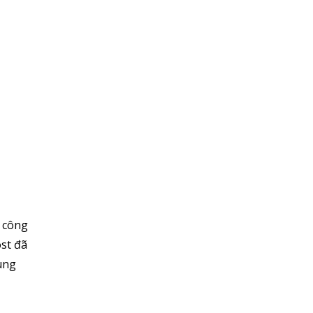
ụ công
ost đã
ung