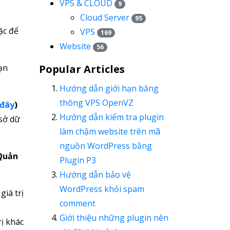
VPS & CLOUD
9
Cloud Server
95
c để
VPS
169
Website
56
bạn
Popular Articles
Hướng dẫn giới hạn băng
thông VPS OpenVZ
 đây
)
Hướng dẫn kiểm tra plugin
 sở dữ
làm chậm website trên mã
nguồn WordPress bằng
Quản
Plugin P3
Hướng dẫn bảo vệ
WordPress khỏi spam
giá trị
comment
Giới thiệu những plugin nên
rị khác