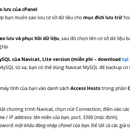
o lưu của cPanel
p bạn muốn sao lưu cơ sở dữ liệu cho
mục đích lưu trữ
hoặ
ao lưu và phục hồi dữ liệu
, sau đó chọn tên cơ sở dữ liệu 
zip.
SQL của Navicat, Lite version (miễn phí – download
tại
u MySQL từ xa, bạn có thể dùng Navicat MySQL để backup cơ
 máy tính của bạn vào danh sách
Access Hosts
trong phần
 Bật chương trình Navicat, chọn nút Connection, điền vào các 
me / IP address:
tên miền của bạn
, port:
3306
(mặc định),
ssword:
mật khẩu đăng nhập cPanel của bạn
. Để tất cả các giá t