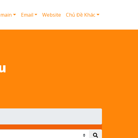
main
Email
Website
Chủ Đề Khác
u