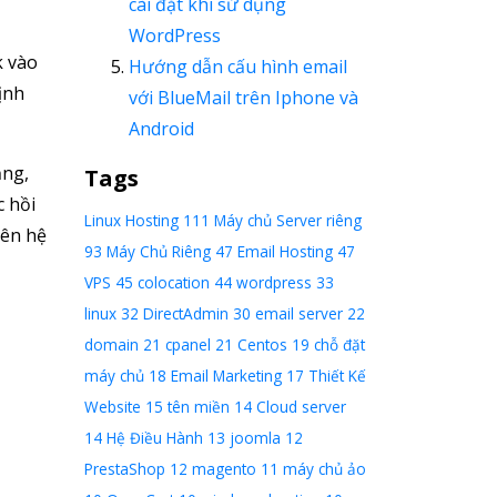
cài đặt khi sử dụng
WordPress
k vào
Hướng dẫn cấu hình email
ịnh
với BlueMail trên Iphone và
Android
ảng,
Tags
c hồi
Linux Hosting
111
Máy chủ Server riêng
iên hệ
93
Máy Chủ Riêng
47
Email Hosting
47
VPS
45
colocation
44
wordpress
33
linux
32
DirectAdmin
30
email server
22
domain
21
cpanel
21
Centos
19
chỗ đặt
máy chủ
18
Email Marketing
17
Thiết Kế
Website
15
tên miền
14
Cloud server
14
Hệ Điều Hành
13
joomla
12
PrestaShop
12
magento
11
máy chủ ảo