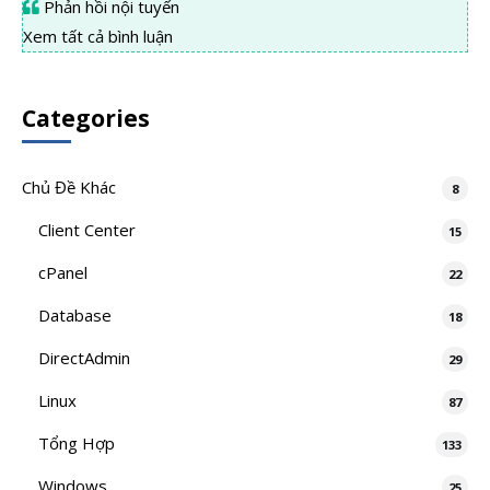
Phản hồi nội tuyến
Xem tất cả bình luận
Categories
Chủ Đề Khác
8
Client Center
15
cPanel
22
Database
18
DirectAdmin
29
Linux
87
Tổng Hợp
133
Windows
25