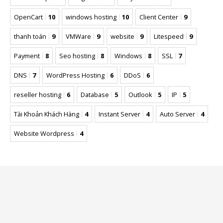
OpenCart
10
windows hosting
10
Client Center
9
thanh toán
9
VMWare
9
website
9
Litespeed
9
Payment
8
Seo hosting
8
Windows
8
SSL
7
DNS
7
WordPress Hosting
6
DDoS
6
reseller hosting
6
Database
5
Outlook
5
IP
5
Tài Khoản Khách Hàng
4
Instant Server
4
Auto Server
4
Website Wordpress
4