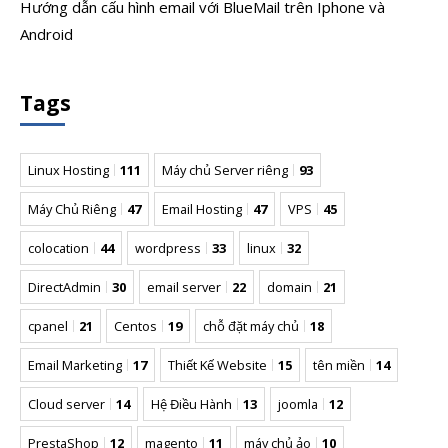
Hướng dẫn cấu hình email với BlueMail trên Iphone và
Android
Tags
Linux Hosting
111
Máy chủ Server riêng
93
Máy Chủ Riêng
47
Email Hosting
47
VPS
45
colocation
44
wordpress
33
linux
32
DirectAdmin
30
email server
22
domain
21
cpanel
21
Centos
19
chỗ đặt máy chủ
18
Email Marketing
17
Thiết Kế Website
15
tên miền
14
Cloud server
14
Hệ Điều Hành
13
joomla
12
PrestaShop
12
magento
11
máy chủ ảo
10