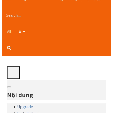
Client
Center
Linux
Windows
cPanel
DirectAdmin
Database
Tổng
Hợp
Nội dung
Upgrade