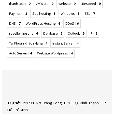
thanh toán
9
VMWare
9
website
9
Litespeed
9
Payment
8
Seo hosting
8
Windows
8
SSL
7
DNS
7
WordPress Hosting
6
DDoS
6
reseller hosting
6
Database
5
Outlook
5
IP
5
Tài Khoản Khách Hàng
4
Instant Server
4
Auto Server
4
Website Wordpress
4
Trụ sở:
351/31 Nơ Trang Long, P. 13, Q. Bình Thạnh, TP.
Hồ Chí Minh