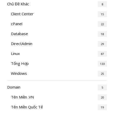
Chủ Đề Khác
8
Client Center
15
cPanel
22
Database
18
DirectAdmin
29
Linux
87
Tổng Hợp
133
Windows
25
Domain
5
Tên Miền .VN
20
Tên Miền Quốc Tế
19