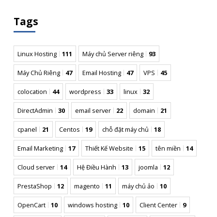
Tags
Linux Hosting
111
Máy chủ Server riêng
93
Máy Chủ Riêng
47
Email Hosting
47
VPS
45
colocation
44
wordpress
33
linux
32
DirectAdmin
30
email server
22
domain
21
cpanel
21
Centos
19
chỗ đặt máy chủ
18
Email Marketing
17
Thiết Kế Website
15
tên miền
14
Cloud server
14
Hệ Điều Hành
13
joomla
12
PrestaShop
12
magento
11
máy chủ ảo
10
OpenCart
10
windows hosting
10
Client Center
9