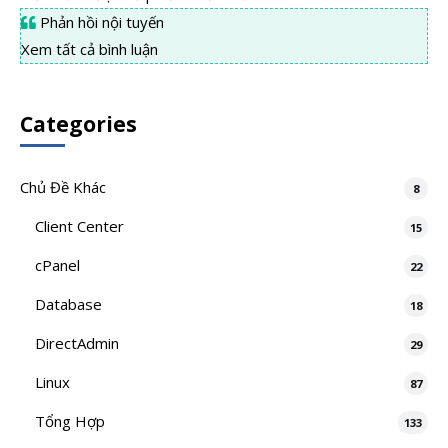
Phản hồi nội tuyến
Xem tất cả bình luận
Categories
Chủ Đề Khác
8
Client Center
15
cPanel
22
Database
18
DirectAdmin
29
Linux
87
Tổng Hợp
133