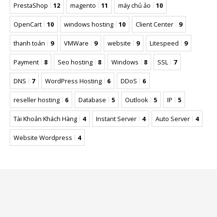
PrestaShop
12
magento
11
máy chủ ảo
10
OpenCart
10
windows hosting
10
Client Center
9
thanh toán
9
VMWare
9
website
9
Litespeed
9
Payment
8
Seo hosting
8
Windows
8
SSL
7
DNS
7
WordPress Hosting
6
DDoS
6
reseller hosting
6
Database
5
Outlook
5
IP
5
Tài Khoản Khách Hàng
4
Instant Server
4
Auto Server
4
Website Wordpress
4