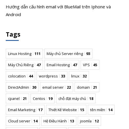
Hướng dẫn cấu hình email với BlueMail trên Iphone và
Android
Tags
Linux Hosting
111
Máy chủ Server riêng
93
Máy Chủ Riêng
47
Email Hosting
47
VPS
45
colocation
44
wordpress
33
linux
32
DirectAdmin
30
email server
22
domain
21
cpanel
21
Centos
19
chỗ đặt máy chủ
18
Email Marketing
17
Thiết Kế Website
15
tên miền
14
Cloud server
14
Hệ Điều Hành
13
joomla
12