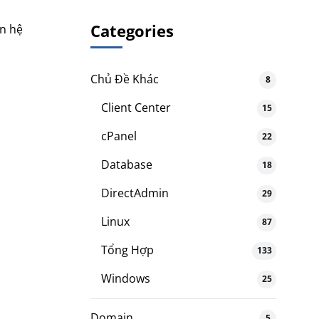
Categories
ên hệ
Chủ Đề Khác
8
Client Center
15
cPanel
22
Database
18
DirectAdmin
29
Linux
87
Tổng Hợp
133
Windows
25
Domain
5