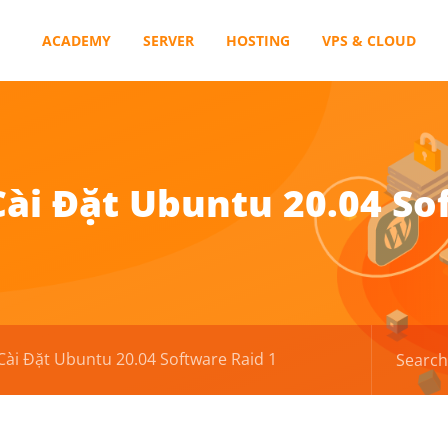
ACADEMY
SERVER
HOSTING
VPS & CLOUD
ài Đặt Ubuntu 20.04 Sof
ài Đặt Ubuntu 20.04 Software Raid 1