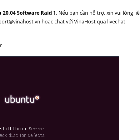
 20.04 Software Raid 1
. Nếu bạn cần hỗ trợ, xin vui lòng li
port@vinahost.vn hoặc chat với VinaHost qua livechat
r