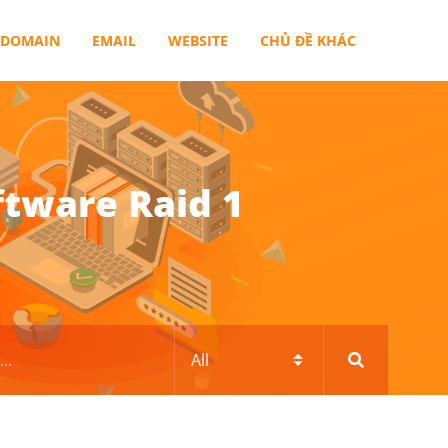
DOMAIN
EMAIL
WEBSITE
CHỦ ĐỀ KHÁC
tware Raid 1