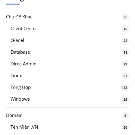
Chủ Đề Khác
8
Client Center
15
cPanel
22
Database
18
DirectAdmin
29
Linux
87
Tổng Hợp
133
Windows
25
Domain
5
Tên Miền .VN
20