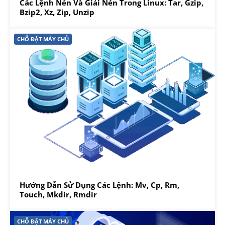
Các Lệnh Nén Và Giải Nén Trong Linux: Tar, Gzip,
Bzip2, Xz, Zip, Unzip
CHỖ ĐẶT MÁY CHỦ
Hướng Dẫn Sử Dụng Các Lệnh: Mv, Cp, Rm,
Touch, Mkdir, Rmdir
CHỖ ĐẶT MÁY CHỦ