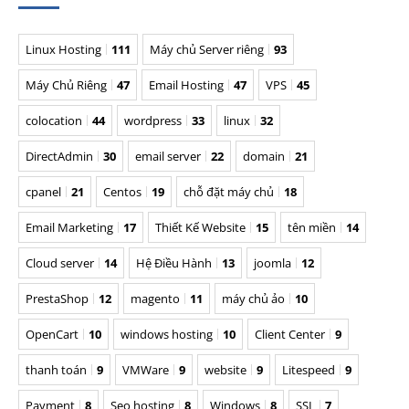
Linux Hosting
111
Máy chủ Server riêng
93
Máy Chủ Riêng
47
Email Hosting
47
VPS
45
colocation
44
wordpress
33
linux
32
DirectAdmin
30
email server
22
domain
21
cpanel
21
Centos
19
chỗ đặt máy chủ
18
Email Marketing
17
Thiết Kế Website
15
tên miền
14
Cloud server
14
Hệ Điều Hành
13
joomla
12
PrestaShop
12
magento
11
máy chủ ảo
10
OpenCart
10
windows hosting
10
Client Center
9
thanh toán
9
VMWare
9
website
9
Litespeed
9
Payment
8
Seo hosting
8
Windows
8
SSL
7