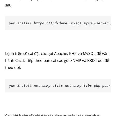
sau:
yum install httpd httpd-devel mysql mysql-server ph
Lệnh trên sẽ cài đặt các gói Apache, PHP và MySQL để vận
hành Cacti. Tiếp theo bạn cài các gói SNMP và RRD Tool để
theo dõi.
yum install net-snmp-utils net-snmp-libs php-pear-N
Sau khi hoàn tất cài đặt các dịch vụ trên, các bạn chạy