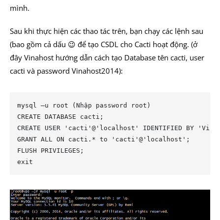
mình.
Sau khi thực hiện các thao tác trên, bạn chạy các lệnh sau
(bao gồm cả dấu 😉 để tạo CSDL cho Cacti hoạt động. (ở
đây Vinahost hướng dẫn cách tạo Database tên cacti, user
cacti và password Vinahost2014):
mysql –u root (Nhập password root)

CREATE DATABASE cacti;

CREATE USER 'cacti'@'localhost' IDENTIFIED BY 'Vinah
GRANT ALL ON cacti.* to 'cacti'@'localhost';

FLUSH PRIVILEGES;

exit