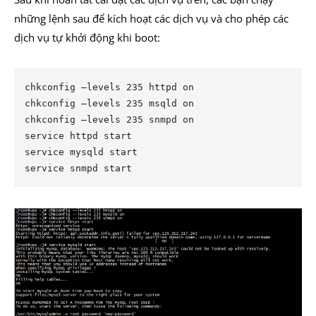
những lệnh sau để kích hoạt các dịch vụ và cho phép các
dịch vụ tự khởi động khi boot:
chkconfig –levels 235 httpd on

chkconfig –levels 235 msqld on

chkconfig –levels 235 snmpd on

service httpd start

service mysqld start

service snmpd start