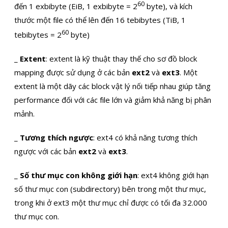
60
đến 1 exbibyte (EiB, 1 exbibyte = 2
byte), và kích
thước một file có thể lên đến 16 tebibytes (TiB, 1
60
tebibytes = 2
byte)
_
Extent
: extent là kỹ thuật thay thế cho sơ đồ block
mapping được sử dụng ở các bản
ext2
và
ext3
. Một
extent là một dãy các block vật lý nối tiếp nhau giúp tăng
performance đối với các file lớn và giảm khả năng bị phân
mảnh.
_
Tương thích ngược
: ext4 có khả năng tương thích
ngược với các bản
ext2
và
ext3
.
_
Số thư mục con không giới hạn
: ext4 không giới hạn
số thư mục con (subdirectory) bên trong một thư mục,
trong khi ở ext3 một thư mục chỉ được có tối đa 32.000
thư mục con.