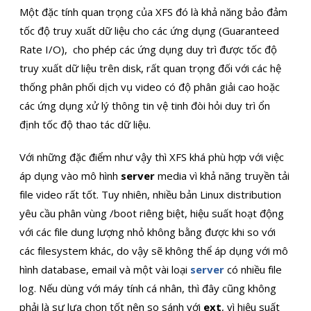
Một đặc tính quan trọng của XFS đó là khả năng bảo đảm
tốc độ truy xuất dữ liệu cho các ứng dụng (Guaranteed
Rate I/O), cho phép các ứng dụng duy trì được tốc độ
truy xuất dữ liệu trên disk, rất quan trọng đối với các hệ
thống phân phối dịch vụ video có độ phân giải cao hoặc
các ứng dụng xử lý thông tin vệ tinh đòi hỏi duy trì ổn
định tốc độ thao tác dữ liệu.
Với những đặc điểm như vậy thì XFS khá phù hợp với việc
áp dụng vào mô hình
server
media vì khả năng truyền tải
file video rất tốt. Tuy nhiên, nhiều bản Linux distribution
yêu cầu phân vùng /boot riêng biệt, hiệu suất hoạt động
với các file dung lượng nhỏ không bằng được khi so với
các filesystem khác, do vậy sẽ không thể áp dụng với mô
hình database, email và một vài loại
server
có nhiều file
log. Nếu dùng với máy tính cá nhân, thì đây cũng không
phải là sự lựa chọn tốt nên so sánh với
ext
, vì hiệu suất