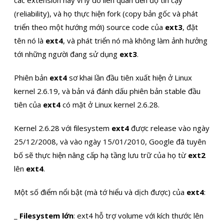
các extension này vì lý do liên quan đến độ tin cậy
(reliability), và họ thực hiện fork (copy bản gốc và phát
triển theo một hướng mới) source code của
ext3
, đặt
tên nó là
ext4
, và phát triển nó mà không làm ảnh hưởng
tới những người đang sử dụng
ext3
.
Phiên bản
ext4
sơ khai lần đầu tiên xuất hiện ở Linux
kernel 2.6.19, và bản vá đánh dấu phiên bản stable đầu
tiên của
ext4
có mặt ở Linux kernel 2.6.28.
Kernel 2.6.28 với filesystem
ext4
được release vào ngày
25/12/2008, và vào ngày 15/01/2010, Google đã tuyên
bố sẽ thực hiện nâng cấp hạ tầng lưu trữ của họ từ
ext2
lên
ext4
.
Một số điểm nổi bật (mà tớ hiểu và dịch được) của
ext4
:
_
Filesystem lớn
: ext4 hỗ trợ volume với kích thước lên