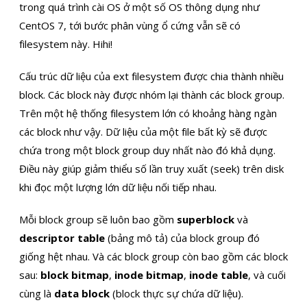
trong quá trình cài OS ở một số OS thông dụng như
CentOS 7, tới bước phân vùng ổ cứng vẫn sẽ có
filesystem này. Hihi!
Cấu trúc dữ liệu của ext filesystem được chia thành nhiều
block. Các block này được nhóm lại thành các block group.
Trên một hệ thống filesystem lớn có khoảng hàng ngàn
các block như vậy. Dữ liệu của một file bất kỳ sẽ được
chứa trong một block group duy nhất nào đó khả dụng.
Điều này giúp giảm thiểu số lần truy xuất (seek) trên disk
khi đọc một lượng lớn dữ liệu nối tiếp nhau.
Mỗi block group sẽ luôn bao gồm
superblock
và
descriptor table
(bảng mô tả) của block group đó
giống hệt nhau. Và các block group còn bao gồm các block
sau:
block bitmap
,
inode bitmap
,
inode table
, và cuối
cùng là
data block
(block thực sự chứa dữ liệu).