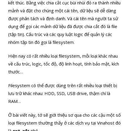
kết thúc. Bằng việc chia cắt cục bùi nhùi đó ra thành nhiều
mảnh và đặt cho chúng một cái tên, dữ liệu sẽ dễ dàng
được phân tách và định danh. Và cái tên mà người ta sử
dụng để gọi các mảnh dữ liệu đã được chia cắt đó là file
(tập tin). Cấu trúc và các quy luật logic để quản lý các
nhóm tập tin đó gọi là filesystem.
Hiện nay có rất nhiều loại filesystem, mỗi loại khác nhau
về cấu trúc, logic, tốc độ, độ linh hoạt, tính bảo mật, kích
thước…
Filesystem có thể được dùng trên rất nhiều loại thiết bị
lưu trữ khác nhau: HDD, SSD, USB drive, thậm chí là
RAM…
Ở bài viết này, tớ sẽ giới thiệu sơ qua cho các cậu một số
loại filesystem thường thấy ở các dịch vụ tại Vinahost đó
là
ext
,
xfs
nhé.