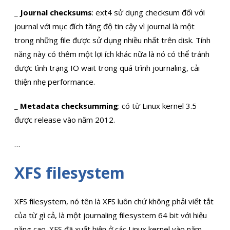
_
Journal checksums
: ext4 sử dụng checksum đối với
journal với mục đích tăng độ tin cậy vì journal là một
trong những file được sử dụng nhiều nhất trên disk. Tính
năng này có thêm một lợi ích khác nữa là nó có thể tránh
được tình trạng IO wait trong quá trình journaling, cải
thiện nhẹ performance.
_
Metadata checksumming
: có từ Linux kernel 3.5
được release vào năm 2012.
…
XFS filesystem
XFS filesystem, nó tên là XFS luôn chứ không phải viết tắt
của từ gì cả, là một journaling filesystem 64 bit với hiệu
năng cao. XFS đã xuất hiện ở các Linux kernel vào năm