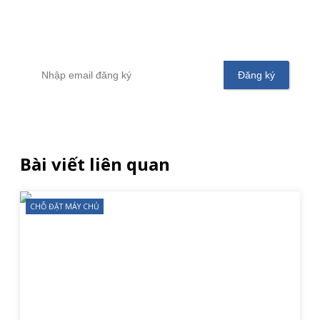
Để không bỏ sót bất kỳ tin tức hoặc chương trình
khuyến mãi từ Vinahost
Bài viết liên quan
CHỖ ĐẶT MÁY CHỦ