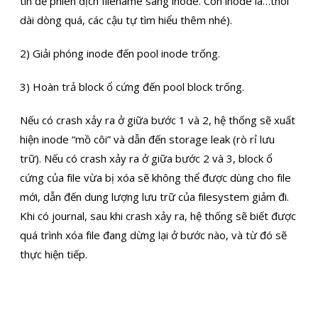
tin để phiên dịch filename sang inode. Còn inode là…thôi
dài dòng quá, các cậu tự tìm hiểu thêm nhé).
2) Giải phóng inode đến pool inode trống.
3) Hoàn trả block ổ cứng đến pool block trống.
Nếu có crash xảy ra ở giữa bước 1 và 2, hệ thống sẽ xuất
hiện inode “mồ côi” và dẫn đến storage leak (rò rỉ lưu
trữ). Nếu có crash xảy ra ở giữa bước 2 và 3, block ổ
cứng của file vừa bị xóa sẽ không thể được dùng cho file
mới, dẫn đến dung lượng lưu trữ của filesystem giảm đi.
Khi có journal, sau khi crash xảy ra, hệ thống sẽ biết được
quá trình xóa file đang dừng lại ở bước nào, và từ đó sẽ
thực hiện tiếp.