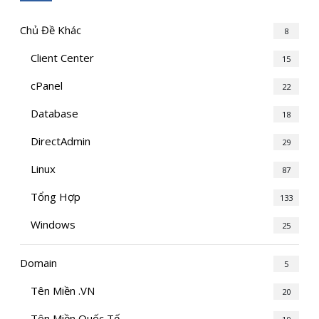
Chủ Đề Khác
8
Client Center
15
cPanel
22
Database
18
DirectAdmin
29
Linux
87
Tổng Hợp
133
Windows
25
Domain
5
Tên Miền .VN
20
Tên Miền Quốc Tế