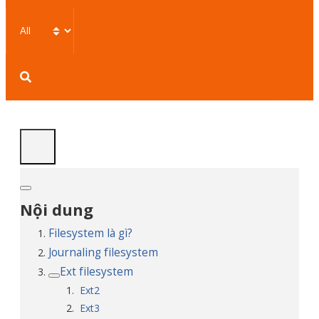
Client
Center
Linux
Windows
cPanel
DirectAdmin
Database
Tổng
Hợp
Nội dung
Filesystem là gì?
Journaling filesystem
Ext filesystem
Ext2
Ext3