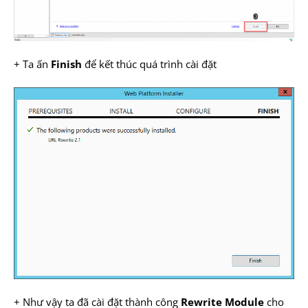
+ Ta ấn
Finish
để kết thúc quá trình cài đặt
+ Như vậy ta đã cài đặt thành công
Rewrite Module
cho