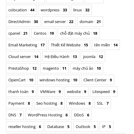
colocation
44
wordpress
33
linux
32
DirectAdmin
30
email server
22
domain
21
cpanel
21
Centos
19
chỗ đặt máy chủ
18
Email Marketing
17
Thiết Kế Website
15
tên miền
14
Cloud server
14
Hệ Điều Hành
13
joomla
12
PrestaShop
12
magento
11
máy chủ ảo
10
OpenCart
10
windows hosting
10
Client Center
9
thanh toán
9
VMWare
9
website
9
Litespeed
9
Payment
8
Seo hosting
8
Windows
8
SSL
7
DNS
7
WordPress Hosting
6
DDoS
6
reseller hosting
6
Database
5
Outlook
5
IP
5