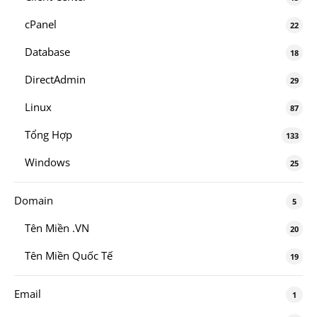
cPanel
22
Database
18
DirectAdmin
29
Linux
87
Tổng Hợp
133
Windows
25
Domain
5
Tên Miền .VN
20
Tên Miền Quốc Tế
19
Email
1