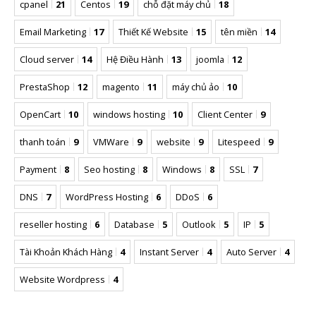
cpanel
21
Centos
19
chỗ đặt máy chủ
18
Email Marketing
17
Thiết Kế Website
15
tên miền
14
Cloud server
14
Hệ Điều Hành
13
joomla
12
PrestaShop
12
magento
11
máy chủ ảo
10
OpenCart
10
windows hosting
10
Client Center
9
thanh toán
9
VMWare
9
website
9
Litespeed
9
Payment
8
Seo hosting
8
Windows
8
SSL
7
DNS
7
WordPress Hosting
6
DDoS
6
reseller hosting
6
Database
5
Outlook
5
IP
5
Tài Khoản Khách Hàng
4
Instant Server
4
Auto Server
4
Website Wordpress
4