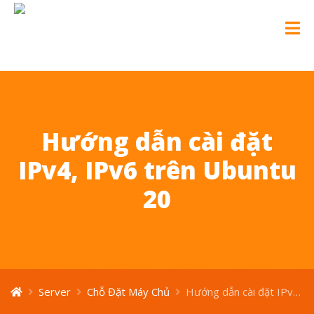
Hướng dẫn cài đặt
IPv4, IPv6 trên Ubuntu
20
Server
Chỗ Đặt Máy Chủ
Hướng dẫn cài đặt IPv4, IPv6 trên Ubuntu 20