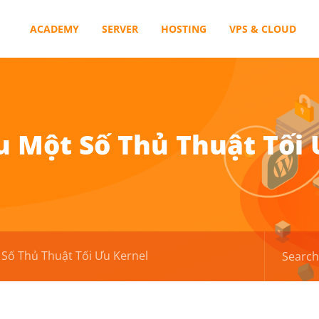
ACADEMY
SERVER
HOSTING
VPS & CLOUD
u Một Số Thủ Thuật Tối
 Số Thủ Thuật Tối Ưu Kernel