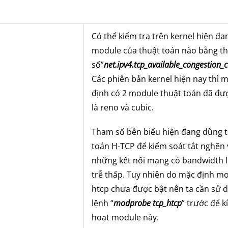
Có thể kiểm tra trên kernel hiện đa
module của thuật toán nào bằng t
số”
net.ipv4.tcp_available_congestion_c
Các phiên bản kernel hiện nay thì 
định có 2 module thuật toán đã đư
là reno và cubic.
Tham số bên biểu hiện đang dùng 
toán H-TCP để kiểm soát tắt nghẽn 
những kết nối mạng có bandwidth l
trễ thấp. Tuy nhiên do mặc định m
htcp chưa được bật nên ta cần sử 
lệnh “
modprobe tcp_htcp
” trước để k
hoạt module này.