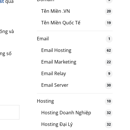
st
qua
Tên Miền .VN
20
Tên Miền Quốc Tế
19
hống và
Email
1
Email Hosting
62
ông số
Email Marketing
22
Email Relay
9
Email Server
30
Hosting
10
Hosting Doanh Nghiệp
32
Hosting Đại Lý
32