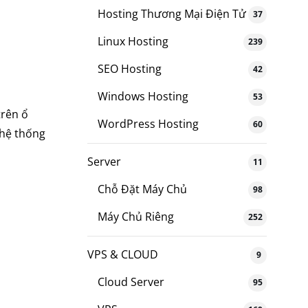
Hosting Thương Mại Điện Tử
37
Linux Hosting
239
SEO Hosting
42
Windows Hosting
53
trên ổ
WordPress Hosting
60
 hệ thống
Server
11
Chỗ Đặt Máy Chủ
98
Máy Chủ Riêng
252
VPS & CLOUD
9
Cloud Server
95