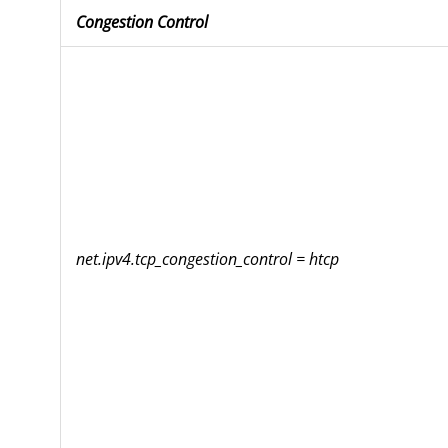
Congestion Control
net.ipv4.tcp_congestion_control = htcp