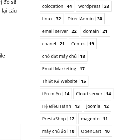
rị đó sẽ
colocation
44
wordpress
33
 lại cấu
linux
32
DirectAdmin
30
email server
22
domain
21
cpanel
21
Centos
19
ile
chỗ đặt máy chủ
18
Email Marketing
17
Thiết Kế Website
15
tên miền
14
Cloud server
14
Hệ Điều Hành
13
joomla
12
PrestaShop
12
magento
11
máy chủ ảo
10
OpenCart
10