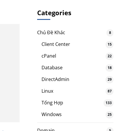
Categories
Chủ Đề Khác
8
Client Center
15
cPanel
22
Database
18
DirectAdmin
29
Linux
87
Tổng Hợp
133
Windows
25
Domain
5