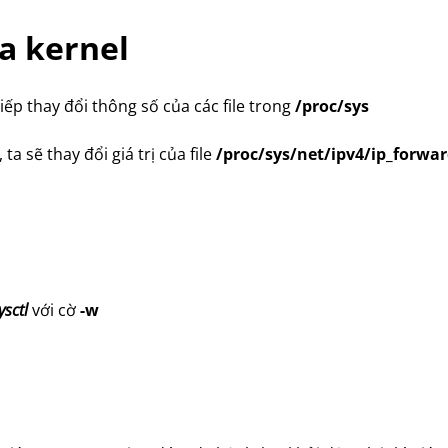
a kernel
iếp thay đổi thông số của các file trong
/proc/sys
, ta sẽ thay đổi giá trị của file
/proc/sys/net/ipv4/ip_forwa
ysctl
với cờ
-w