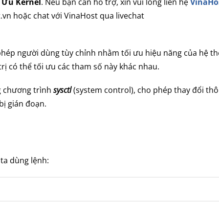
 Ưu Kernel
. Nếu bạn cần hỗ trợ, xin vui lòng liên hệ
VinaHo
.vn hoặc chat với VinaHost qua livechat
phép người dùng tùy chỉnh nhằm tối ưu hiệu năng của hệ t
rị có thể tối ưu các tham số này khác nhau.
ng chương trình
sysctl
(system control), cho phép thay đổi th
bị gián đoạn.
 ta dùng lệnh: