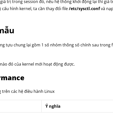
 giá trị trong session đó, nếu hệ thống khởi động lại thì giá t
ị cấu hình kernel, ta cần thay đổi file
/etc/sysctl.conf
và nạp
 mẫu
ưng tựu chung lại gồm 1 số nhóm thông số chính sau trong f
nào đó của kernel mới hoạt động được.
ormance
 trên các hệ điều hành Linux
Ý nghĩa