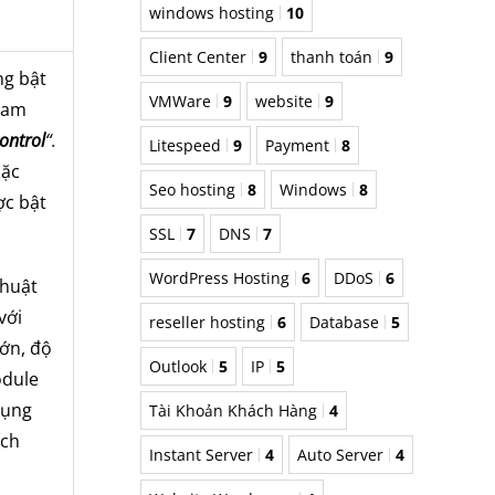
windows hosting
10
Client Center
9
thanh toán
9
ng bật
VMWare
9
website
9
ham
ontrol
“.
Litespeed
9
Payment
8
mặc
Seo hosting
8
Windows
8
ợc bật
SSL
7
DNS
7
WordPress Hosting
6
DDoS
6
thuật
với
reseller hosting
6
Database
5
ớn, độ
Outlook
5
IP
5
odule
dụng
Tài Khoản Khách Hàng
4
ích
Instant Server
4
Auto Server
4