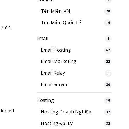
Tên Miền .VN
20
Tên Miền Quốc Tế
19
g được
Email
1
Email Hosting
62
Email Marketing
22
Email Relay
9
Email Server
30
Hosting
10
denied’
Hosting Doanh Nghiệp
32
Hosting Đại Lý
32