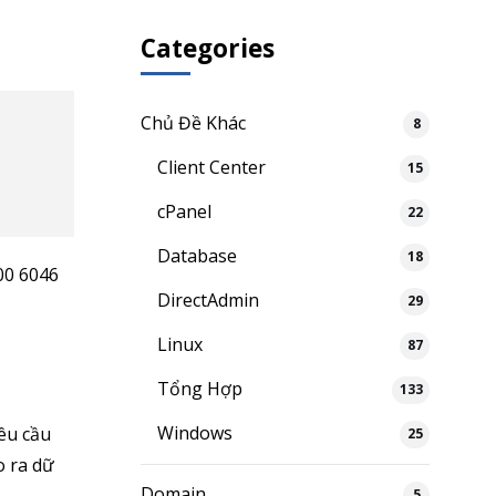
Categories
Chủ Đề Khác
8
Client Center
15
cPanel
22
Database
18
900 6046
DirectAdmin
29
Linux
87
Tổng Hợp
133
Windows
yêu cầu
25
o ra dữ
Domain
5