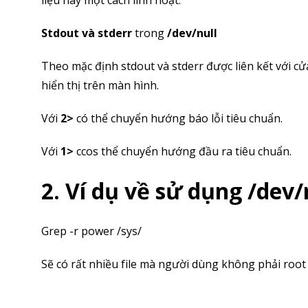
liệu này một cách linh hoạt.
Stdout và stderr
trong
/dev/null
Theo mặc định stdout và stderr được liên kết với c
hiển thị trên màn hình.
Với
2>
có thể chuyển hướng báo lỗi tiêu chuẩn.
Với
1>
ccos thể chuyển hướng đầu ra tiêu chuẩn.
2. Ví dụ về sử dụng /dev/
Grep -r power /sys/
Sẽ có rất nhiều file mà người dùng không phải root