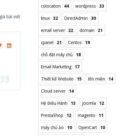
colocation
44
wordpress
33
iá bài viết
linux
32
DirectAdmin
30
email server
22
domain
21
cpanel
21
Centos
19
chỗ đặt máy chủ
18
Email Marketing
17
Thiết Kế Website
15
tên miền
14
Cloud server
14
Hệ Điều Hành
13
joomla
12
PrestaShop
12
magento
11
máy chủ ảo
10
OpenCart
10