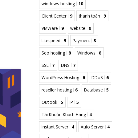
windows hosting
10
Client Center
9
thanh toán
9
VMWare
9
website
9
Litespeed
9
Payment
8
Seo hosting
8
Windows
8
SSL
7
DNS
7
WordPress Hosting
6
DDoS
6
reseller hosting
6
Database
5
Outlook
5
IP
5
Tài Khoản Khách Hàng
4
Instant Server
4
Auto Server
4