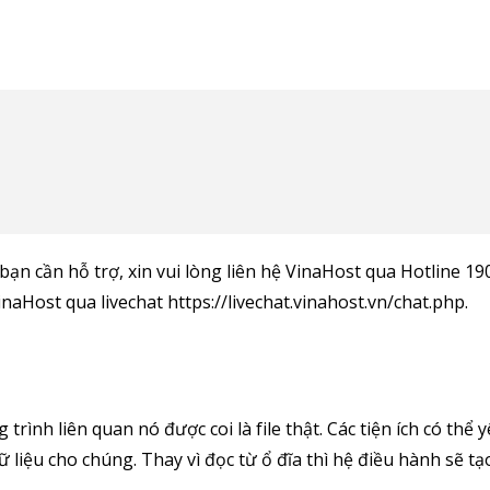
 bạn cần hỗ trợ, xin vui lòng liên hệ VinaHost qua Hotline 1
naHost qua livechat https://livechat.vinahost.vn/chat.php.
 trình liên quan nó được coi là file thật. Các tiện ích có thể 
 liệu cho chúng. Thay vì đọc từ ổ đĩa thì hệ điều hành sẽ tạ