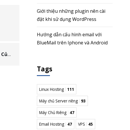
Giới thiệu những plugin nên cài
đặt khi sử dụng WordPress
Hướng dẫn cấu hình email với
BlueMail trên Iphone và Android
Crontab Là Gì? Cách Hoạt Động Và Cấu Trúc Của Crontab
Tags
Linux Hosting
111
Máy chủ Server riêng
93
Máy Chủ Riêng
47
Email Hosting
47
VPS
45