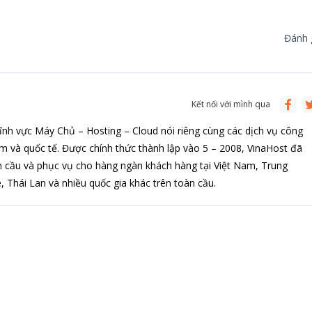
Đánh g
Kết nối với mình qua
ĩnh vực Máy Chủ – Hosting – Cloud nói riêng cùng các dịch vụ công
am và quốc tế. Được chính thức thành lập vào 5 – 2008, VinaHost đã
 cầu và phục vụ cho hàng ngàn khách hàng tại Việt Nam, Trung
 Thái Lan và nhiều quốc gia khác trên toàn cầu.
ng ký nhận tin
n tức hoặc chương trình khuyến mãi từ Vinahost