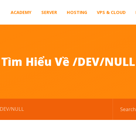
ACADEMY
SERVER
HOSTING
VPS & CLOUD
Tìm Hiểu Về /DEV/NULL
 /DEV/NULL