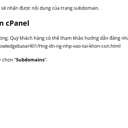
ta sẽ nhận được nội dung của trang subdomain.
n cPanel
sting. Quý khách hàng có thể tham khảo hướng dẫn đăng nhậ
/knowledgebase/401/Hng-dn-ng-nhp-vao-tai-khon-con.html
 chọn “
Subdomains
“.