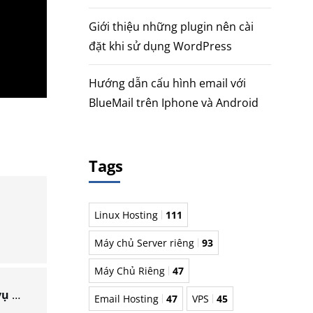
Giới thiệu những plugin nên cài
đặt khi sử dụng WordPress
Hướng dẫn cấu hình email với
BlueMail trên Iphone và Android
Tags
Linux Hosting
111
Máy chủ Server riêng
93
Máy Chủ Riêng
47
Hướng dẫn tạo tài khoản con trên gói dịch vụ SEO Hosting
Email Hosting
47
VPS
45