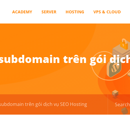
ACADEMY
SERVER
HOSTING
VPS & CLOUD
subdomain trên gói dịch
ubdomain trên gói dịch vụ SEO Hosting