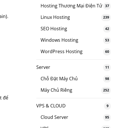
Hosting Thương Mại Điện Tử
37
in).
Linux Hosting
239
SEO Hosting
42
Windows Hosting
53
WordPress Hosting
60
Server
11
Chỗ Đặt Máy Chủ
98
Máy Chủ Riêng
252
t để
VPS & CLOUD
9
Cloud Server
95