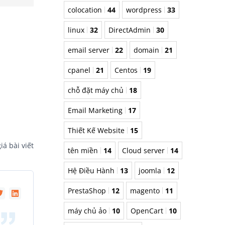
colocation
44
wordpress
33
linux
32
DirectAdmin
30
email server
22
domain
21
cpanel
21
Centos
19
chỗ đặt máy chủ
18
Email Marketing
17
Thiết Kế Website
15
iá bài viết
tên miền
14
Cloud server
14
Hệ Điều Hành
13
joomla
12
PrestaShop
12
magento
11
máy chủ ảo
10
OpenCart
10