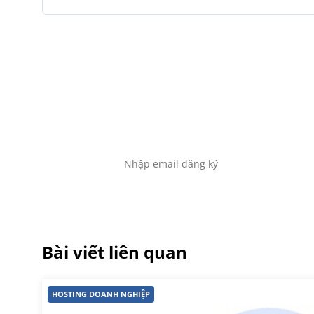
Đă
Để không bỏ sót bất kỳ tin
Bài viết liên quan
HOSTING DOANH NGHIỆP