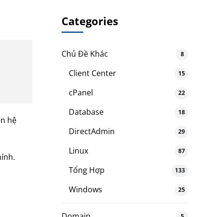
Categories
Chủ Đề Khác
8
Client Center
15
cPanel
22
Database
18
ên hệ
DirectAdmin
29
Linux
87
ính.
Tổng Hợp
133
Windows
25
Domain
5