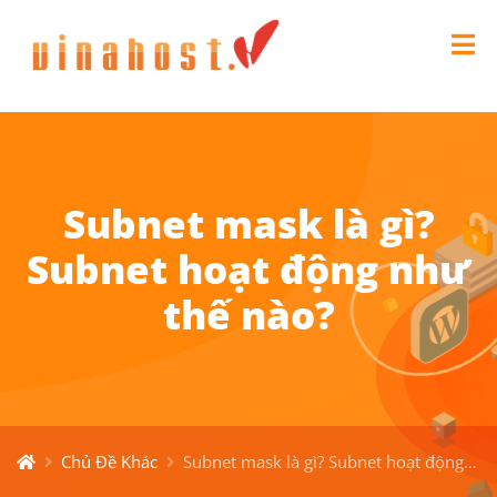
Subnet mask là gì?
Subnet hoạt động như
thế nào?
Chủ Đề Khác
Subnet mask là gì? Subnet hoạt động như thế nào?