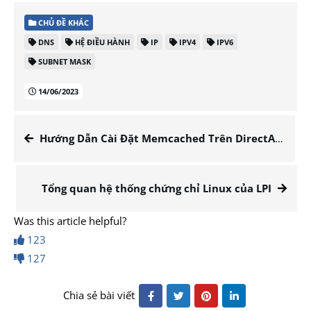
CHỦ ĐỀ KHÁC
DNS
HỆ ĐIỀU HÀNH
IP
IPV4
IPV6
SUBNET MASK
14/06/2023
Hướng Dẫn Cài Đặt Memcached Trên DirectAdmin
Tổng quan hệ thống chứng chỉ Linux của LPI
Was this article helpful?
123
127
Chia sẻ bài viết