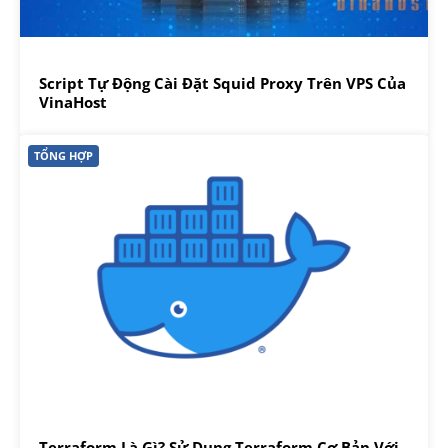
Script Tự Động Cài Đặt Squid Proxy Trên VPS Của
VinaHost
TỔNG HỢP
Terraform Là Gì? Sử Dụng Terraform Cơ Bản Với