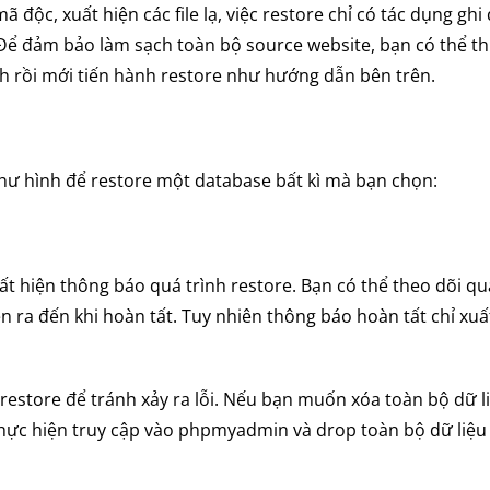
ộc, xuất hiện các file lạ, việc restore chỉ có tác dụng ghi 
up. Để đảm bảo làm sạch toàn bộ source website, bạn có thể t
nh rồi mới tiến hành restore như hướng dẫn bên trên.
như hình để restore một database bất kì mà bạn chọn:
ất hiện thông báo quá trình restore. Bạn có thể theo dõi q
iễn ra đến khi hoàn tất. Tuy nhiên thông báo hoàn tất chỉ xuấ
restore để tránh xảy ra lỗi. Nếu bạn muốn xóa toàn bộ dữ l
thực hiện truy cập vào phpmyadmin và drop toàn bộ dữ liệu