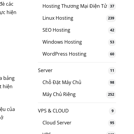
đè các
Hosting Thương Mại Điện Tử
37
hực hiện
Linux Hosting
239
SEO Hosting
42
Windows Hosting
53
WordPress Hosting
60
Server
11
ua bảng
Chỗ Đặt Máy Chủ
98
t hiện
Máy Chủ Riêng
252
iệu của
VPS & CLOUD
9
 ở
Cloud Server
95