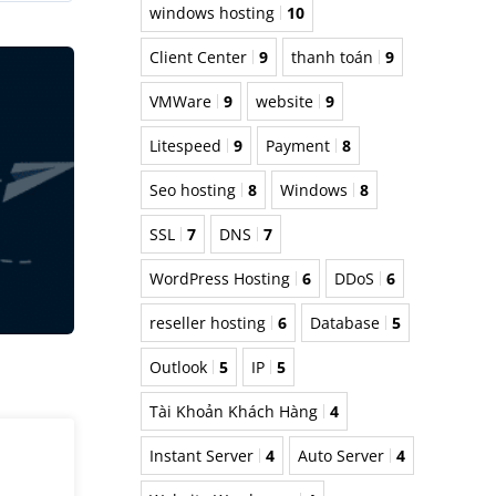
windows hosting
10
Client Center
9
thanh toán
9
VMWare
9
website
9
Litespeed
9
Payment
8
Seo hosting
8
Windows
8
SSL
7
DNS
7
WordPress Hosting
6
DDoS
6
reseller hosting
6
Database
5
Outlook
5
IP
5
Tài Khoản Khách Hàng
4
Instant Server
4
Auto Server
4