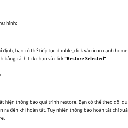
hư hình:
ỉ định, bạn có thể tiếp tục double_click vào icon cạnh home
nh bằng cách tick chọn và click
“Restore Selected”
b
ất hiện thông báo quá trình restore. Bạn có thể theo dõi q
iễn ra đến khi hoàn tất. Tuy nhiên thông báo hoàn tất chỉ xuấ
re.