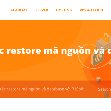
ACADEMY
SERVER
HOSTING
VPS & CLOUD
 restore mã nguồn và 
tác restore mã nguồn và database với R1Soft