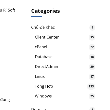
Categories
ụ R1Soft
Chủ Đề Khác
8
Client Center
15
cPanel
22
Database
18
DirectAdmin
29
Linux
87
Tổng Hợp
133
Windows
25
n đúng
Domain
5