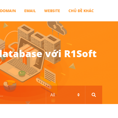
DOMAIN
EMAIL
WEBSITE
CHỦ ĐỀ KHÁC
database với R1Soft