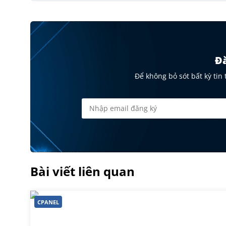
Đă
Để không bỏ sót bất kỳ tin
Bài viết liên quan
CPANEL