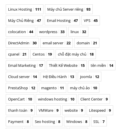
Linux Hosting
111
Máy chủ Server riêng
93
Máy Chủ Riêng
47
Email Hosting
47
VPS
45
colocation
44
wordpress
33
linux
32
DirectAdmin
30
email server
22
domain
21
cpanel
21
Centos
19
chỗ đặt máy chủ
18
Email Marketing
17
Thiết Kế Website
15
tên miền
14
Cloud server
14
Hệ Điều Hành
13
joomla
12
PrestaShop
12
magento
11
máy chủ ảo
10
OpenCart
10
windows hosting
10
Client Center
9
thanh toán
9
VMWare
9
website
9
Litespeed
9
Payment
8
Seo hosting
8
Windows
8
SSL
7