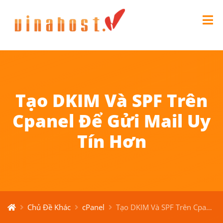
Tạo DKIM Và SPF Trên
Cpanel Để Gửi Mail Uy
Tín Hơn
Chủ Đề Khác
cPanel
Tạo DKIM Và SPF Trên Cpanel Để Gửi Mail Uy Tín Hơn