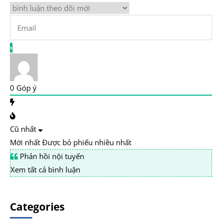
0
Góp ý
Cũ nhất
Mới nhất
Được bỏ phiếu nhiều nhất
Phản hồi nội tuyến
Xem tất cả bình luận
Categories