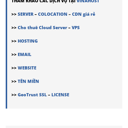
THAM KHẢO CÁC DỊCH VỤ TẠI
VINAHOST
>>
SERVER
–
COLOCATION
–
CDN giá rẻ
>>
Cho thuê Cloud Server
–
VPS
>>
HOSTING
>>
EMAIL
>>
WEBSITE
>>
TÊN MIỀN
>>
GeoTrust SSL
–
LICENSE