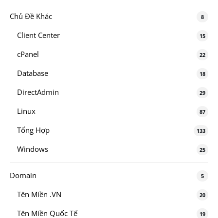
Chủ Đề Khác
8
Client Center
15
cPanel
22
Database
18
DirectAdmin
29
Linux
87
Tổng Hợp
133
Windows
25
Domain
5
Tên Miền .VN
20
Tên Miền Quốc Tế
19