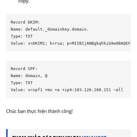
copy.
Record DKIM:

Name: default._domainkey.domain.

Type: TXT

Value: v=DKIM1; k=rsa; p=MIIBIjANBgkqhkiG9w0BAQEFAA
Record SPF:

Name: domain, @

Type: TXT

Value: v=spf1 +mx +a +ip4:103.126.160.151 ~all
Chúc bạn thực hiện thành công!