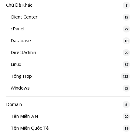
Chủ Đề Khác
8
Client Center
15
cPanel
22
Database
18
DirectAdmin
29
Linux
87
Tổng Hợp
133
Windows
25
Domain
5
Tên Miền .VN
20
Tên Miền Quốc Tế
19