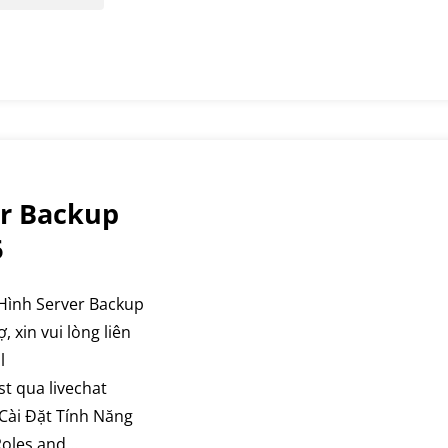
er Backup
6
 Hình Server Backup
 xin vui lòng liên
l
t qua livechat
 Cài Đặt Tính Năng
Roles and…