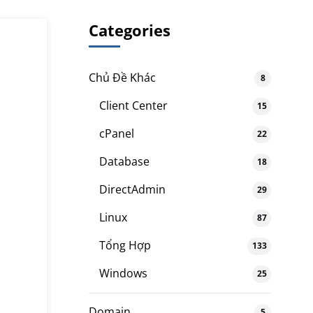
Categories
Chủ Đề Khác
8
Client Center
15
cPanel
22
Database
18
DirectAdmin
29
Linux
87
Tổng Hợp
133
Windows
25
Domain
5