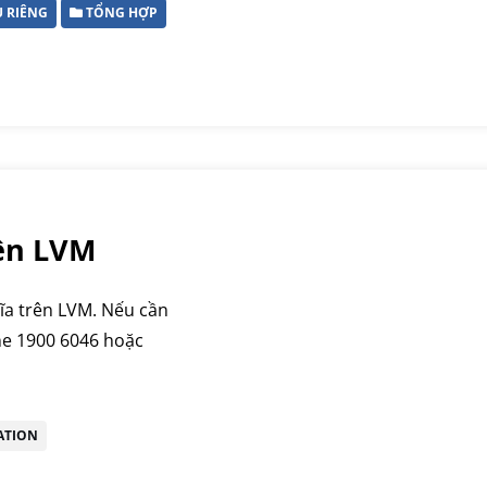
 RIÊNG
TỔNG HỢP
rên LVM
 đĩa trên LVM. Nếu cần
ine 1900 6046 hoặc
ATION