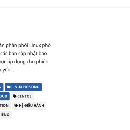
bản phân phối Linux phổ
à các bản cập nhật bảo
ược áp dụng cho phiên
huyến…
G
LINUX HOSTING
LOUD
CENTOS
TION
HỆ ĐIỀU HÀNH
RIÊNG