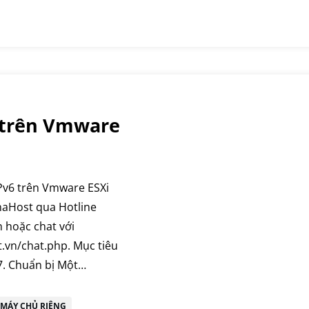
 trên Vmware
IPv6 trên Vmware ESXi
inaHost qua Hotline
 hoặc chat với
t.vn/chat.php. Mục tiêu
7. Chuẩn bị Một…
MÁY CHỦ RIÊNG