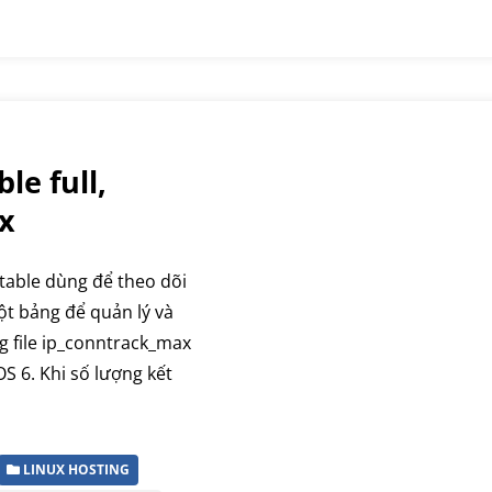
le full,
ux
table dùng để theo dõi
ột bảng để quản lý và
g file ip_conntrack_max
S 6. Khi số lượng kết
LINUX HOSTING