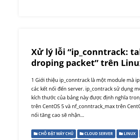
Xử lý lỗi “ip_conntrack: tab
droping packet” trên Lin
1 Giới thiệu ip_conntrack là một module mà ip
các kết nối đến server. ip_contrack sử dụng m
kích thước của bảng này được định nghĩa tron
trên CentOS 5 và nf_conntrack_max trên CentO
nối tăng cao sẽ nhận…
CHỖ ĐẶT MÁY CHỦ
CLOUD SERVER
LINUX