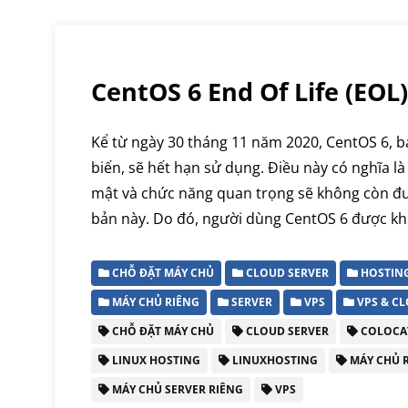
CentOS 6 End Of Life (EOL)
Kể từ ngày 30 tháng 11 năm 2020, CentOS 6, 
biến, sẽ hết hạn sử dụng. Điều này có nghĩa l
mật và chức năng quan trọng sẽ không còn đ
bản này. Do đó, người dùng CentOS 6 được k
CHỖ ĐẶT MÁY CHỦ
CLOUD SERVER
HOSTIN
MÁY CHỦ RIÊNG
SERVER
VPS
VPS & C
CHỖ ĐẶT MÁY CHỦ
CLOUD SERVER
COLOCA
LINUX HOSTING
LINUXHOSTING
MÁY CHỦ 
MÁY CHỦ SERVER RIÊNG
VPS