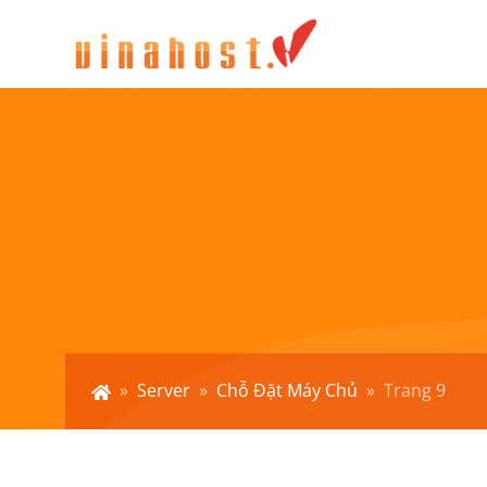
»
Server
»
Chỗ Đặt Máy Chủ
»
Trang 9