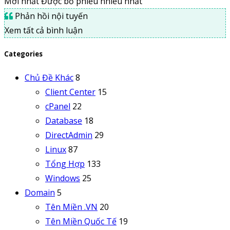
Mới nhất
Được bỏ phiếu nhiều nhất
Phản hồi nội tuyến
Xem tất cả bình luận
Categories
Chủ Đề Khác
8
Client Center
15
cPanel
22
Database
18
DirectAdmin
29
Linux
87
Tổng Hợp
133
Windows
25
Domain
5
Tên Miền .VN
20
Tên Miền Quốc Tế
19