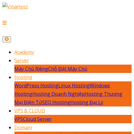
Academy
Server
Máy Chủ Riêng
Chỗ Đặt Máy Chủ
Hosting
WordPress Hosting
Linux Hosting
Windows
Hosting
Hosting Doanh Nghiệp
Hosting Thương
Mại Điện Tử
SEO Hosting
Hosting Đại Lý
VPS & CLOUD
VPS
Cloud Server
Domain