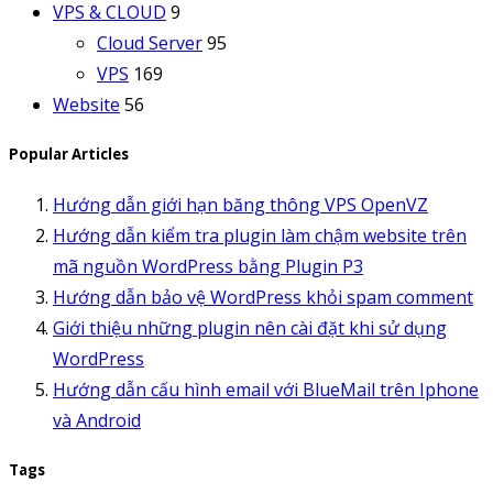
VPS & CLOUD
9
Cloud Server
95
VPS
169
Website
56
Popular Articles
Hướng dẫn giới hạn băng thông VPS OpenVZ
Hướng dẫn kiểm tra plugin làm chậm website trên
mã nguồn WordPress bằng Plugin P3
Hướng dẫn bảo vệ WordPress khỏi spam comment
Giới thiệu những plugin nên cài đặt khi sử dụng
WordPress
Hướng dẫn cấu hình email với BlueMail trên Iphone
và Android
Tags