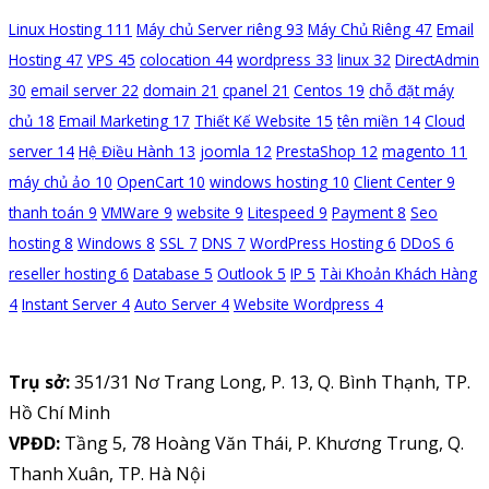
Linux Hosting
111
Máy chủ Server riêng
93
Máy Chủ Riêng
47
Email
Hosting
47
VPS
45
colocation
44
wordpress
33
linux
32
DirectAdmin
30
email server
22
domain
21
cpanel
21
Centos
19
chỗ đặt máy
chủ
18
Email Marketing
17
Thiết Kế Website
15
tên miền
14
Cloud
server
14
Hệ Điều Hành
13
joomla
12
PrestaShop
12
magento
11
máy chủ ảo
10
OpenCart
10
windows hosting
10
Client Center
9
thanh toán
9
VMWare
9
website
9
Litespeed
9
Payment
8
Seo
hosting
8
Windows
8
SSL
7
DNS
7
WordPress Hosting
6
DDoS
6
reseller hosting
6
Database
5
Outlook
5
IP
5
Tài Khoản Khách Hàng
4
Instant Server
4
Auto Server
4
Website Wordpress
4
Trụ sở:
351/31 Nơ Trang Long, P. 13, Q. Bình Thạnh, TP.
Hồ Chí Minh
VPĐD:
Tầng 5, 78 Hoàng Văn Thái, P. Khương Trung, Q.
Thanh Xuân, TP. Hà Nội