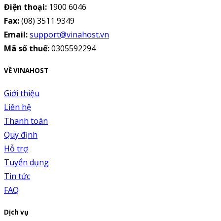
Điện thoại:
1900 6046
Fax:
(08) 3511 9349
Email:
support@vinahost.vn
Mã số thuế:
0305592294
VỀ VINAHOST
Giới thiệu
Liên hệ
Thanh toán
Quy định
Hỗ trợ
Tuyển dụng
Tin tức
FAQ
Dịch vụ