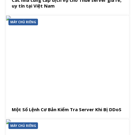
Các nhà cung cấp dịch vụ cho Thuê server giá rẻ,
uy tín tại Việt Nam
MÁY CHỦ RIÊNG
Một Số Lệnh Cơ Bản Kiểm Tra Server Khi Bị DDoS
MÁY CHỦ RIÊNG