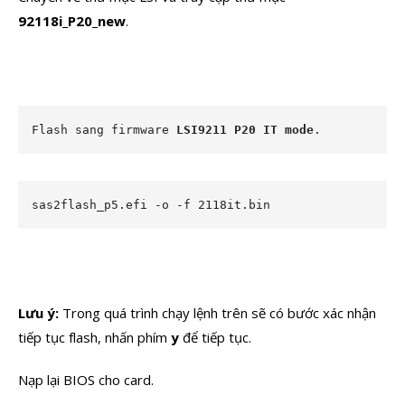
92118i_P20_new
.
Flash sang firmware 
LSI9211 P20 IT mode
.
sas2flash_p5.efi -o -f 2118it.bin
Lưu ý:
Trong quá trình chạy lệnh trên sẽ có bước xác nhận
tiếp tục flash, nhấn phím
y
để tiếp tục.
Nạp lại BIOS cho card.