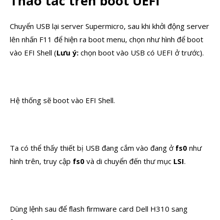
Thao tác trên boot UEFI
Chuyển USB lại server Supermicro, sau khi khởi động server
lên nhấn F11 để hiện ra boot menu, chọn như hình để boot
vào EFI Shell (
Lưu ý:
chọn boot vào USB có UEFI ở trước).
Hệ thống sẽ boot vào EFI Shell.
Ta có thể thấy thiết bị USB đang cắm vào đang ở
fs0
như
hình trên, truy cập
fs0
và di chuyển đến thư mục
LSI
.
Dùng lệnh sau để flash firmware card Dell H310 sang