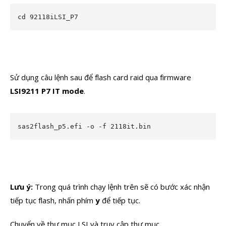
cd 92118iLSI_P7
Sử dụng câu lệnh sau để flash card raid qua firmware
LSI9211 P7 IT mode
.
sas2flash_p5.efi -o -f 2118it.bin
Lưu ý:
Trong quá trình chạy lệnh trên sẽ có bước xác nhận
tiếp tục flash, nhấn phím
y
để tiếp tục.
Chuyển về thư mục LSI và truy cập thư mục