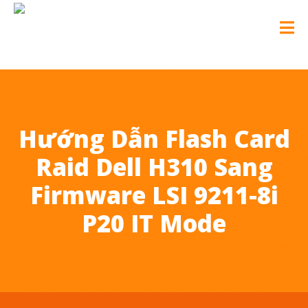
Hướng Dẫn Flash Card
Raid Dell H310 Sang
Firmware LSI 9211-8i
P20 IT Mode