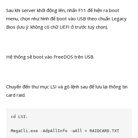
Sau khi server khởi động lên, nhấn F11 để hiện ra boot
menu, chọn như hình để boot vào USB theo chuẩn Legacy
Bios (lưu ý: không có chữ UEFI ở trước tuỳ chọn).
Hệ thống sẽ boot vào FreeDOS trên USB.
Chuyển đến thư mục LSI và gõ lệnh sau để lưu lại thông tin
card raid.
cd LSI.

MegaCli.exe -AdpAllInfo -aAll > RAIDCARD.TXT