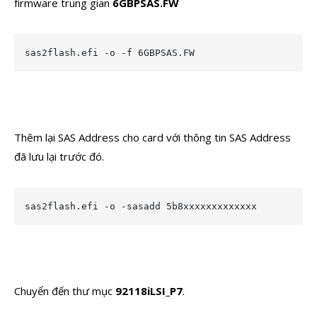
firmware trung gian
6GBPSAS.FW
sas2flash.efi -o -f 6GBPSAS.FW
Thêm lại SAS Address cho card với thông tin SAS Address
đã lưu lại trước đó.
sas2flash.efi -o -sasadd 5b8xxxxxxxxxxxxx
Chuyển đến thư mục
92118iLSI_P7
.