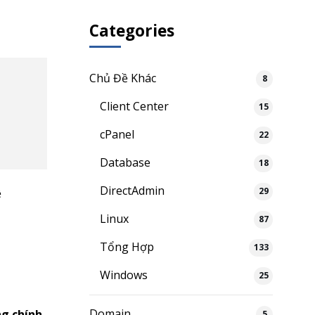
Categories
Chủ Đề Khác
8
Client Center
15
cPanel
22
Database
18
DirectAdmin
29
ệ
Linux
87
Tổng Hợp
133
Windows
25
Domain
ng chính
5