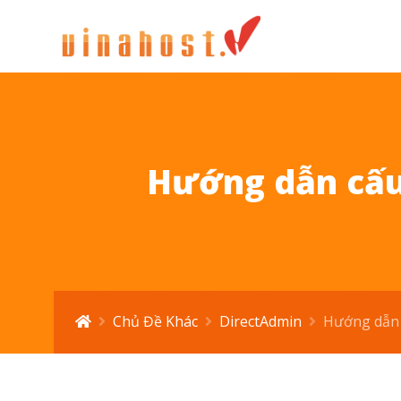
Hướng dẫn cấu 
Chủ Đề Khác
DirectAdmin
Hướng dẫn c