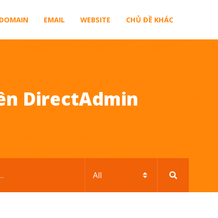
DOMAIN
EMAIL
WEBSITE
CHỦ ĐỀ KHÁC
rên DirectAdmin