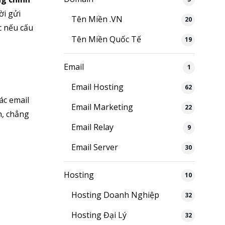
i gửi
Tên Miền .VN
20
c nếu cấu
Tên Miền Quốc Tế
19
Email
1
Email Hosting
62
ác email
Email Marketing
22
h, chẳng
Email Relay
9
Email Server
30
Hosting
10
Hosting Doanh Nghiệp
32
Hosting Đại Lý
32