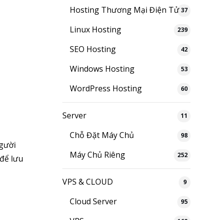
Hosting Thương Mại Điện Tử
37
Linux Hosting
239
SEO Hosting
42
Windows Hosting
53
WordPress Hosting
60
Server
11
Chỗ Đặt Máy Chủ
98
người
Máy Chủ Riêng
252
để lưu
VPS & CLOUD
9
Cloud Server
95