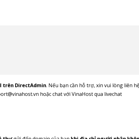
il trên DirectAdmin
. Nếu bạn cần hỗ trợ, xin vui lòng liên h
port@vinahost.vn hoặc chat với VinaHost qua livechat
ộ thư
gửi đến domain của bạn
khi địa chỉ người nhận khô