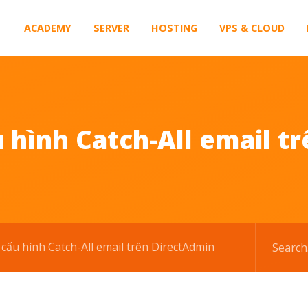
ACADEMY
SERVER
HOSTING
VPS & CLOUD
hình Catch-All email t
ấu hình Catch-All email trên DirectAdmin