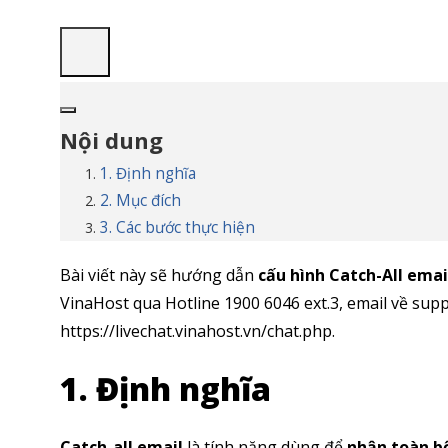
Nội dung
1. Định nghĩa
2. Mục đích
3. Các bước thực hiện
Bài viết này sẽ hướng dẫn
cấu hình Catch-All ema
VinaHost qua Hotline 1900 6046 ext.3, email về sup
https://livechat.vinahost.vn/chat.php.
1. Định nghĩa
Catch-all email
là tính năng dùng để
nhận toàn b