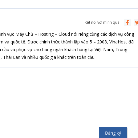
Kết nối với mình qua
ĩnh vực Máy Chủ – Hosting – Cloud nói riêng cùng các dịch vụ công
am và quốc tế. Được chính thức thành lập vào 5 – 2008, VinaHost đã
 cầu và phục vụ cho hàng ngàn khách hàng tại Việt Nam, Trung
 Thái Lan và nhiều quốc gia khác trên toàn cầu.
ng ký nhận tin
n tức hoặc chương trình khuyến mãi từ Vinahost