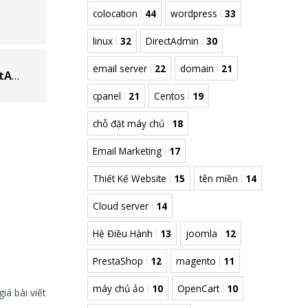
colocation
44
wordpress
33
linux
32
DirectAdmin
30
email server
22
domain
21
Hướng dẫn cài đặt DKIM với Exim trên DirectAdmin
cpanel
21
Centos
19
chỗ đặt máy chủ
18
Email Marketing
17
Thiết Kế Website
15
tên miền
14
Cloud server
14
Hệ Điều Hành
13
joomla
12
PrestaShop
12
magento
11
máy chủ ảo
10
OpenCart
10
iá bài viết