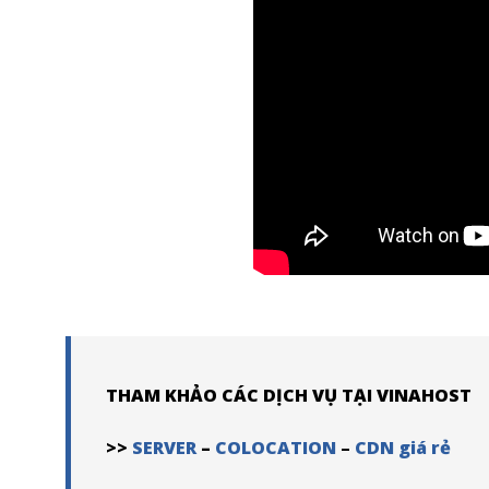
THAM KHẢO CÁC DỊCH VỤ TẠI VINAHOST
>>
SERVER
–
COLOCATION
–
CDN giá rẻ