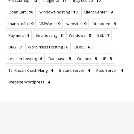
PrestaShop
12
magento
11
máy chủ ảo
10
OpenCart
10
windows hosting
10
Client Center
9
thanh toán
9
VMWare
9
website
9
Litespeed
9
Payment
8
Seo hosting
8
Windows
8
SSL
7
DNS
7
WordPress Hosting
6
DDoS
6
reseller hosting
6
Database
5
Outlook
5
IP
5
Tài Khoản Khách Hàng
4
Instant Server
4
Auto Server
4
Website Wordpress
4