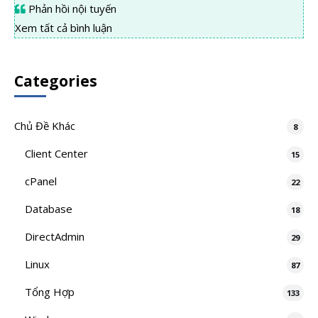
Phản hồi nội tuyến
Xem tất cả bình luận
Categories
Chủ Đề Khác
8
Client Center
15
cPanel
22
Database
18
DirectAdmin
29
Linux
87
Tổng Hợp
133