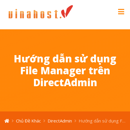
Hướng dẫn sử dụng
File Manager trên
DirectAdmin
Chủ Đề Khác
DirectAdmin
Hướng dẫn sử dụng File Manager trên DirectAdmin