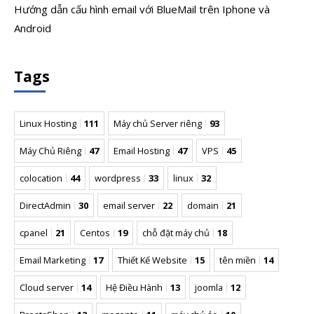
Hướng dẫn cấu hình email với BlueMail trên Iphone và
Android
Tags
Linux Hosting
111
Máy chủ Server riêng
93
Máy Chủ Riêng
47
Email Hosting
47
VPS
45
colocation
44
wordpress
33
linux
32
DirectAdmin
30
email server
22
domain
21
cpanel
21
Centos
19
chỗ đặt máy chủ
18
Email Marketing
17
Thiết Kế Website
15
tên miền
14
Cloud server
14
Hệ Điều Hành
13
joomla
12