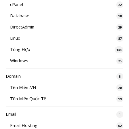
cPanel
22
Database
18
DirectAdmin
29
Linux
87
Tổng Hợp
133
Windows
25
Domain
5
Tên Miền .VN
20
Tên Miền Quốc Tế
19
Email
1
Email Hosting
62