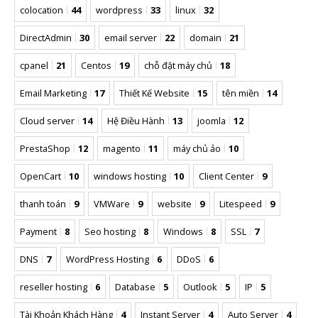
colocation
44
wordpress
33
linux
32
DirectAdmin
30
email server
22
domain
21
cpanel
21
Centos
19
chỗ đặt máy chủ
18
Email Marketing
17
Thiết Kế Website
15
tên miền
14
Cloud server
14
Hệ Điều Hành
13
joomla
12
PrestaShop
12
magento
11
máy chủ ảo
10
OpenCart
10
windows hosting
10
Client Center
9
thanh toán
9
VMWare
9
website
9
Litespeed
9
Payment
8
Seo hosting
8
Windows
8
SSL
7
DNS
7
WordPress Hosting
6
DDoS
6
reseller hosting
6
Database
5
Outlook
5
IP
5
Tài Khoản Khách Hàng
4
Instant Server
4
Auto Server
4