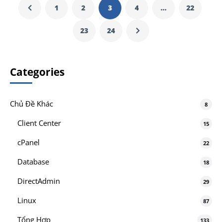
1
2
3
4
…
22
23
24
Categories
Chủ Đề Khác
8
Client Center
15
cPanel
22
Database
18
DirectAdmin
29
Linux
87
Tổng Hợp
133