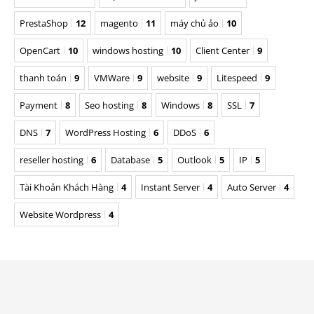
PrestaShop
12
magento
11
máy chủ ảo
10
OpenCart
10
windows hosting
10
Client Center
9
thanh toán
9
VMWare
9
website
9
Litespeed
9
Payment
8
Seo hosting
8
Windows
8
SSL
7
DNS
7
WordPress Hosting
6
DDoS
6
reseller hosting
6
Database
5
Outlook
5
IP
5
Tài Khoản Khách Hàng
4
Instant Server
4
Auto Server
4
Website Wordpress
4