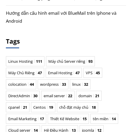
Hướng dẫn cấu hình email với BlueMail trên Iphone và
Android
Tags
Linux Hosting
111
Máy chủ Server riêng
93
Máy Chủ Riêng
47
Email Hosting
47
VPS
45
colocation
44
wordpress
33
linux
32
DirectAdmin
30
email server
22
domain
21
cpanel
21
Centos
19
chỗ đặt máy chủ
18
Email Marketing
17
Thiết Kế Website
15
tên miền
14
Cloud server
14
Hệ Điều Hành
13
joomla
12