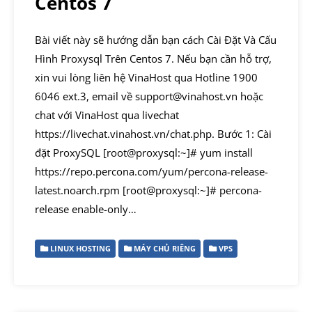
Centos 7
Bài viết này sẽ hướng dẫn bạn cách Cài Đặt Và Cấu
Hình Proxysql Trên Centos 7. Nếu bạn cần hỗ trợ,
xin vui lòng liên hệ VinaHost qua Hotline 1900
6046 ext.3, email về support@vinahost.vn hoặc
chat với VinaHost qua livechat
https://livechat.vinahost.vn/chat.php. Bước 1: Cài
đặt ProxySQL [root@proxysql:~]# yum install
https://repo.percona.com/yum/percona-release-
latest.noarch.rpm [root@proxysql:~]# percona-
release enable-only…
LINUX HOSTING
MÁY CHỦ RIÊNG
VPS