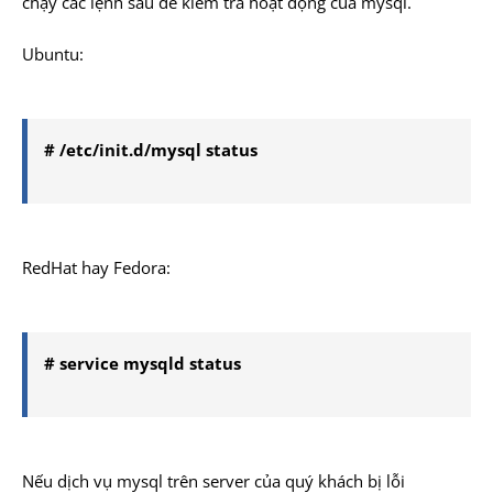
chạy các lệnh sau để kiểm tra hoạt động của mysql.
Ubuntu:
# /etc/init.d/mysql status
RedHat hay Fedora:
# service mysqld status
Nếu dịch vụ mysql trên server của quý khách bị lỗi