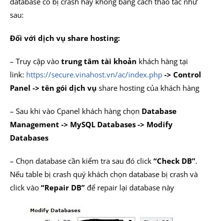
database có bị crash hay không bằng cách thao tác như
sau:
Đối với dịch vụ share hosting:
– Truy cập vào
trung tâm tài khoản
khách hàng tại
link:
https://secure.vinahost.vn/ac/index.php
-> Control
Panel -> tên gói dịch vụ
share hosting của khách hàng
– Sau khi vào Cpanel khách hàng chọn
Database
Management -> MySQL Databases -> Modify
Databases
– Chọn database cần kiểm tra sau đó click
“Check DB”
.
Nếu table bị crash quý khách chọn database bị crash và
click vào
“Repair DB”
để repair lại database này