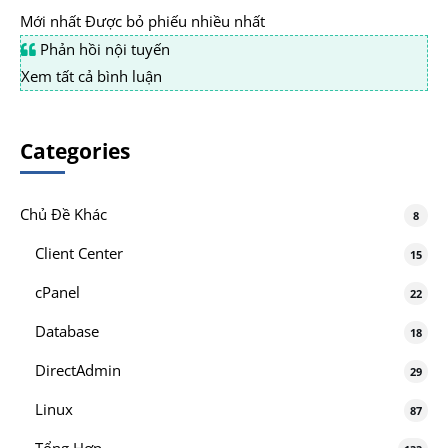
Mới nhất
Được bỏ phiếu nhiều nhất
Phản hồi nội tuyến
Xem tất cả bình luận
Categories
Chủ Đề Khác
8
Client Center
15
cPanel
22
Database
18
DirectAdmin
29
Linux
87