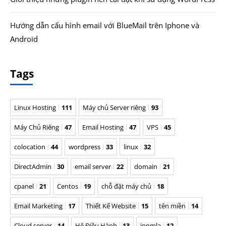
Hướng dẫn cấu hình email với BlueMail trên Iphone và
Android
Tags
Linux Hosting
111
Máy chủ Server riêng
93
Máy Chủ Riêng
47
Email Hosting
47
VPS
45
colocation
44
wordpress
33
linux
32
DirectAdmin
30
email server
22
domain
21
cpanel
21
Centos
19
chỗ đặt máy chủ
18
Email Marketing
17
Thiết Kế Website
15
tên miền
14
Cloud server
14
Hệ Điều Hành
13
joomla
12