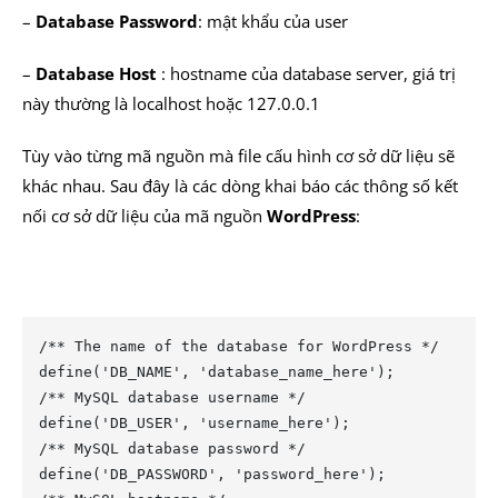
–
Database Password
: mật khẩu của user
–
Database Host
: hostname của database server, giá trị
này thường là localhost hoặc 127.0.0.1
Tùy vào từng mã nguồn mà file cấu hình cơ sở dữ liệu sẽ
khác nhau. Sau đây là các dòng khai báo các thông số kết
nối cơ sở dữ liệu của mã nguồn
WordPress
:
/** The name of the database for WordPress */

define('DB_NAME', 'database_name_here');

/** MySQL database username */

define('DB_USER', 'username_here');

/** MySQL database password */

define('DB_PASSWORD', 'password_here');
